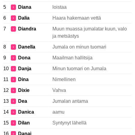
5
Diana
loistaa
♀
6
Dalia
Haara hakemaan vettä
♀
7
Diandra
Muun muassa jumalatar kuun, valo
♀
ja metsästys
8
Danella
Jumala on minun tuomari
♀
9
Dona
Maailman hallitsija
♀
10
Danja
Minun tuomari on Jumala
♀
11
Dina
Nimellinen
♀
12
Dixie
Vahva
♀
13
Dea
Jumalan antama
♀
14
Danica
aamu
♀
15
Dilan
Syntynyt lähellä
♀
16
Danai
♀