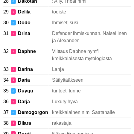
28
Dakotah
; Ally. Tribal nimi
♂
29
Delila
todiste
♀
30
Dodo
Ihmiset, susi
♂
31
Drina
Defender ihmiskunnan. Naisellinen
♀
ja Alexander
32
Daphne
Viittaus Daphne nymfi
♀
kreikkalaisesta mytologiasta
33
Darina
Lahja
♀
34
Daria
Säilyttääkseen
♀
35
Duygu
tunteet, tunne
♂
36
Darja
Luxury hyvä
♀
37
Demogorgon
kreikkalainen nimi Saatanalle
♂
38
Dilara
rakastaja
♀
39
Dorrit
Näkyy Englannissa