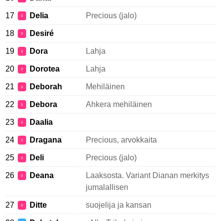
17
Delia
Precious (jalo)
♀
18
Desiré
♀
19
Dora
Lahja
♀
20
Dorotea
Lahja
♀
21
Deborah
Mehiläinen
♀
22
Debora
Ahkera mehiläinen
♀
23
Daalia
♀
24
Dragana
Precious, arvokkaita
♀
25
Deli
Precious (jalo)
♀
26
Deana
Laaksosta. Variant Dianan merkitys
♀
jumalallisen
27
Ditte
suojelija ja kansan
♀