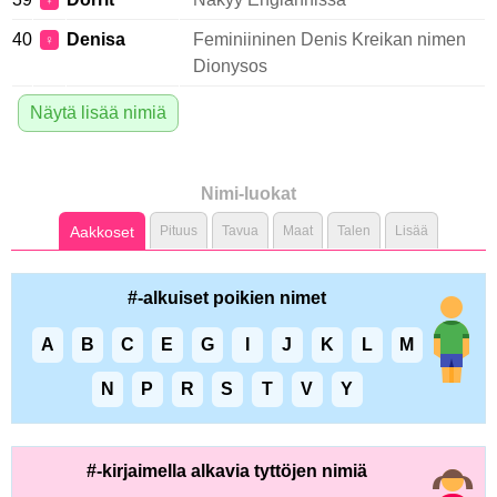
♀
40
Denisa
Feminiininen Denis Kreikan nimen
♀
Dionysos
Näytä lisää nimiä
Nimi-luokat
Aakkoset
Pituus
Tavua
Maat
Talen
Lisää
#-alkuiset poikien nimet
A
B
C
E
G
I
J
K
L
M
N
P
R
S
T
V
Y
#-kirjaimella alkavia tyttöjen nimiä