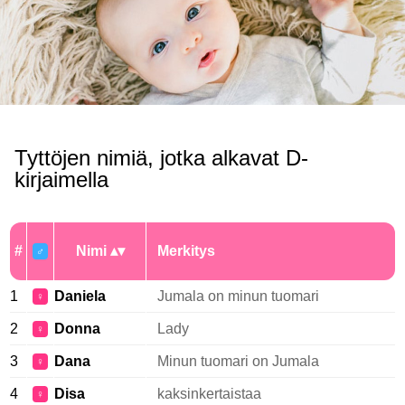
Tyttöjen nimiä, jotka alkavat D-
kirjaimella
#
Nimi
Merkitys
♂
1
Daniela
Jumala on minun tuomari
♀
2
Donna
Lady
♀
3
Dana
Minun tuomari on Jumala
♀
4
Disa
kaksinkertaistaa
♀