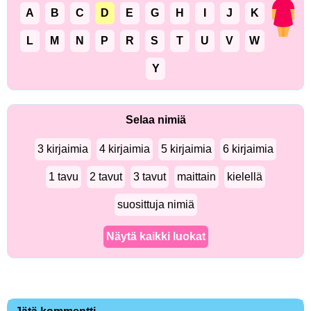
A
B
C
D
E
G
H
I
J
K
L
M
N
P
R
S
T
U
V
W
Y
Selaa nimiä
3 kirjaimia
4 kirjaimia
5 kirjaimia
6 kirjaimia
1 tavu
2 tavut
3 tavut
maittain
kielellä
suosittuja nimiä
Näytä kaikki luokat