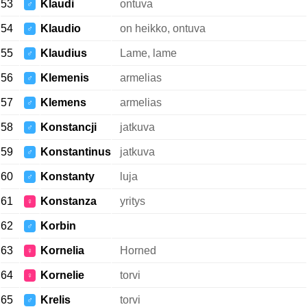
53
Klaudi
ontuva
♂
54
Klaudio
on heikko, ontuva
♂
55
Klaudius
Lame, lame
♂
56
Klemenis
armelias
♂
57
Klemens
armelias
♂
58
Konstancji
jatkuva
♂
59
Konstantinus
jatkuva
♂
60
Konstanty
luja
♂
61
Konstanza
yritys
♀
62
Korbin
♂
63
Kornelia
Horned
♀
64
Kornelie
torvi
♀
65
Krelis
torvi
♂