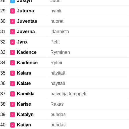
28
Justyn
Juuri
♂
29
Juturna
nymfi
♀
30
Juventas
nuoret
♀
31
Juverna
Irlannista
♀
32
Jynx
Pelit
♀
33
Kadence
Rytminen
♀
34
Kaidence
Rytmi
♀
35
Kalara
näyttää
♀
36
Kalate
näyttää
♀
37
Kamikla
palvelija temppeli
♀
38
Karise
Rakas
♀
39
Katalyn
puhdas
♀
40
Katiyn
puhdas
♀