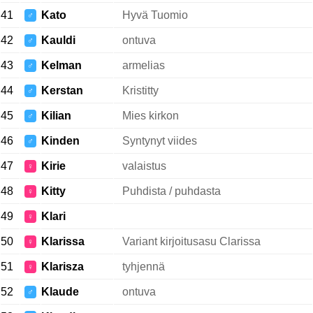
41
Kato
Hyvä Tuomio
♂
42
Kauldi
ontuva
♂
43
Kelman
armelias
♂
44
Kerstan
Kristitty
♂
45
Kilian
Mies kirkon
♂
46
Kinden
Syntynyt viides
♂
47
Kirie
valaistus
♀
48
Kitty
Puhdista / puhdasta
♀
49
Klari
♀
50
Klarissa
Variant kirjoitusasu Clarissa
♀
51
Klarisza
tyhjennä
♀
52
Klaude
ontuva
♂