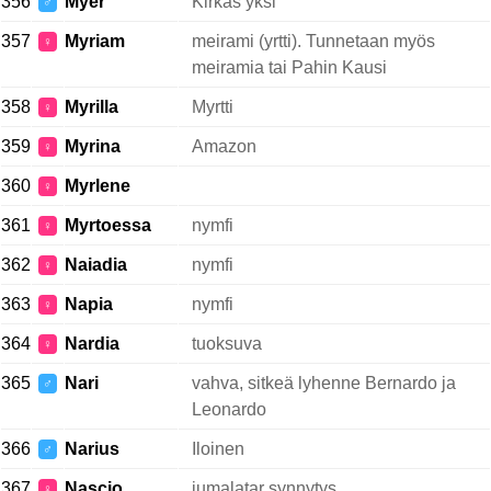
356
Myer
Kirkas yksi
♂
357
Myriam
meirami (yrtti). Tunnetaan myös
♀
meiramia tai Pahin Kausi
358
Myrilla
Myrtti
♀
359
Myrina
Amazon
♀
360
Myrlene
♀
361
Myrtoessa
nymfi
♀
362
Naiadia
nymfi
♀
363
Napia
nymfi
♀
364
Nardia
tuoksuva
♀
365
Nari
vahva, sitkeä lyhenne Bernardo ja
♂
Leonardo
366
Narius
Iloinen
♂
367
Nascio
jumalatar synnytys
♀