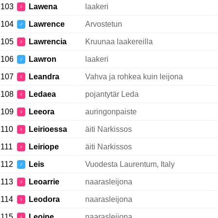
103
Lawena
laakeri
♀
104
Lawrence
Arvostetun
♂
105
Lawrencia
Kruunaa laakereilla
♀
106
Lawron
laakeri
♂
107
Leandra
Vahva ja rohkea kuin leijona
♀
108
Ledaea
pojantytär Leda
♀
109
Leeora
auringonpaiste
♀
110
Leirioessa
äiti Narkissos
♀
111
Leiriope
äiti Narkissos
♀
112
Leis
Vuodesta Laurentum, Italy
♂
113
Leoarrie
naarasleijona
♀
114
Leodora
naarasleijona
♀
115
Leoine
naarasleijona
♀