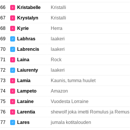
66
Kristabelle
Kristalli
♀
67
Krystalyn
Kristalli
♀
68
Kyrie
Herra
♀
69
Labhras
laakeri
♂
70
Labrencis
laakeri
♂
71
Laina
Rock
♀
72
Laiurenty
laakeri
♂
73
Lamia
Kaunis, tumma huulet
♀
74
Lampeto
Amazon
♀
75
Laraine
Vuodesta Lorraine
♀
76
Larentia
shewolf joka imetti Romulus ja Remus
♀
77
Lares
jumala kotitalouden
♂