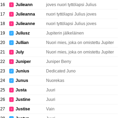
16
Julieann
joves nuori tyttölapsi Julius
♀
17
Julieanna
nuori tyttölapsi Julius joves
♀
18
Julieanne
nuori tyttölapsi Julius joves
♀
19
Juliusz
Jupiterin jälkeläinen
♂
20
Jullian
Nuori mies, joka on omistettu Jupiter
♂
21
July
Nuori mies, joka on omistettu Jupiter
♀
22
Juniper
Juniper Berry
♀
23
Junius
Dedicated Juno
♂
24
Junus
Nuorekas
♂
25
Justa
Juuri
♀
26
Justine
Juuri
♀
27
Justise
Vain
♀