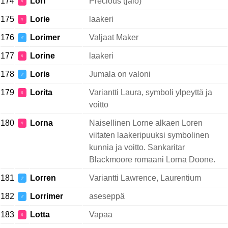
174
Lori
Precious (jalo)
♀
175
Lorie
laakeri
♀
176
Lorimer
Valjaat Maker
♂
177
Lorine
laakeri
♀
178
Loris
Jumala on valoni
♂
179
Lorita
Variantti Laura, symboli ylpeyttä ja
♀
voitto
180
Lorna
Naisellinen Lorne alkaen Loren
♀
viitaten laakeripuuksi symbolinen
kunnia ja voitto. Sankaritar
Blackmoore romaani Lorna Doone.
181
Lorren
Variantti Lawrence, Laurentium
♂
182
Lorrimer
aseseppä
♂
183
Lotta
Vapaa
♀