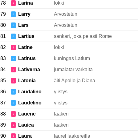
78
Larina
lokki
♀
79
Larry
Arvostetun
♂
80
Lars
Arvostetun
♂
81
Lartius
sankari, joka pelasti Rome
♂
82
Latine
lokki
♀
83
Latinus
kuningas Latium
♂
84
Lativerna
jumalatar varkaita
♀
85
Latonia
äiti Apollo ja Diana
♀
86
Laudalino
ylistys
♂
87
Laudelino
ylistys
♂
88
Lauene
laakeri
♀
89
Lauica
laakeri
♀
90
Laura
laurel laakereilla
♀