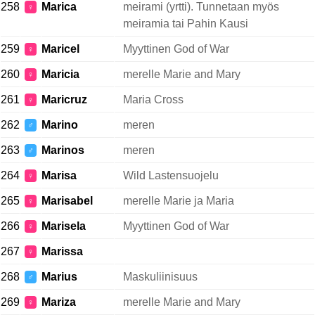
258
Marica
meirami (yrtti). Tunnetaan myös
♀
meiramia tai Pahin Kausi
259
Maricel
Myyttinen God of War
♀
260
Maricia
merelle Marie and Mary
♀
261
Maricruz
Maria Cross
♀
262
Marino
meren
♂
263
Marinos
meren
♂
264
Marisa
Wild Lastensuojelu
♀
265
Marisabel
merelle Marie ja Maria
♀
266
Marisela
Myyttinen God of War
♀
267
Marissa
♀
268
Marius
Maskuliinisuus
♂
269
Mariza
merelle Marie and Mary
♀