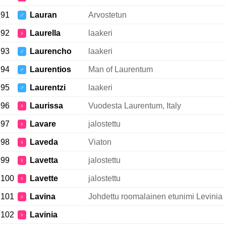
91
Lauran
Arvostetun
♂
92
Laurella
laakeri
♀
93
Laurencho
laakeri
♂
94
Laurentios
Man of Laurentum
♂
95
Laurentzi
laakeri
♂
96
Laurissa
Vuodesta Laurentum, Italy
♀
97
Lavare
jalostettu
♀
98
Laveda
Viaton
♀
99
Lavetta
jalostettu
♀
100
Lavette
jalostettu
♀
101
Lavina
Johdettu roomalainen etunimi Levinia
♀
102
Lavinia
♀