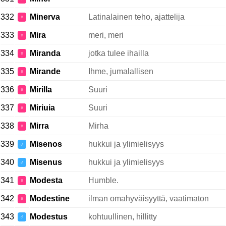
332
Minerva
Latinalainen teho, ajattelija
♀
333
Mira
meri, meri
♀
334
Miranda
jotka tulee ihailla
♀
335
Mirande
Ihme, jumalallisen
♀
336
Mirilla
Suuri
♀
337
Miriuia
Suuri
♀
338
Mirra
Mirha
♀
339
Misenos
hukkui ja ylimielisyys
♂
340
Misenus
hukkui ja ylimielisyys
♂
341
Modesta
Humble.
♀
342
Modestine
ilman omahyväisyyttä, vaatimaton
♀
343
Modestus
kohtuullinen, hillitty
♂