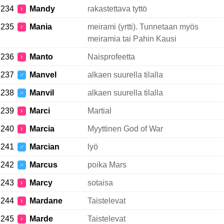
234
Mandy
rakastettava tyttö
♀
235
Mania
meirami (yrtti). Tunnetaan myös
♀
meiramia tai Pahin Kausi
236
Manto
Naisprofeetta
♀
237
Manvel
alkaen suurella tilalla
♂
238
Manvil
alkaen suurella tilalla
♂
239
Marci
Martial
♀
240
Marcia
Myyttinen God of War
♀
241
Marcian
lyö
♂
242
Marcus
poika Mars
♂
243
Marcy
sotaisa
♀
244
Mardane
Taistelevat
♀
245
Marde
Taistelevat
♀