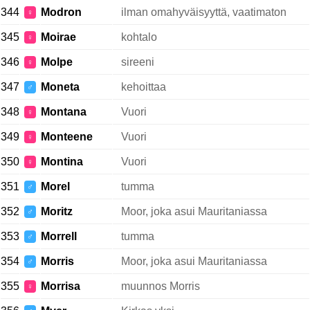
344
Modron
ilman omahyväisyyttä, vaatimaton
♀
345
Moirae
kohtalo
♀
346
Molpe
sireeni
♀
347
Moneta
kehoittaa
♂
348
Montana
Vuori
♀
349
Monteene
Vuori
♀
350
Montina
Vuori
♀
351
Morel
tumma
♂
352
Moritz
Moor, joka asui Mauritaniassa
♂
353
Morrell
tumma
♂
354
Morris
Moor, joka asui Mauritaniassa
♂
355
Morrisa
muunnos Morris
♀