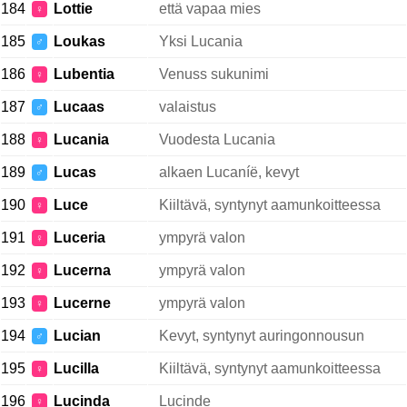
184
Lottie
että vapaa mies
♀
185
Loukas
Yksi Lucania
♂
186
Lubentia
Venuss sukunimi
♀
187
Lucaas
valaistus
♂
188
Lucania
Vuodesta Lucania
♀
189
Lucas
alkaen Lucaníë, kevyt
♂
190
Luce
Kiiltävä, syntynyt aamunkoitteessa
♀
191
Luceria
ympyrä valon
♀
192
Lucerna
ympyrä valon
♀
193
Lucerne
ympyrä valon
♀
194
Lucian
Kevyt, syntynyt auringonnousun
♂
195
Lucilla
Kiiltävä, syntynyt aamunkoitteessa
♀
196
Lucinda
Lucinde
♀