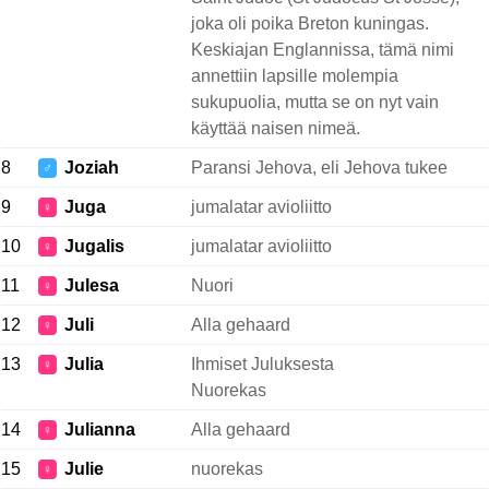
joka oli poika Breton kuningas.
Keskiajan Englannissa, tämä nimi
annettiin lapsille molempia
sukupuolia, mutta se on nyt vain
käyttää naisen nimeä.
8
Joziah
Paransi Jehova, eli Jehova tukee
♂
9
Juga
jumalatar avioliitto
♀
10
Jugalis
jumalatar avioliitto
♀
11
Julesa
Nuori
♀
12
Juli
Alla gehaard
♀
13
Julia
Ihmiset Juluksesta
♀
Nuorekas
14
Julianna
Alla gehaard
♀
15
Julie
nuorekas
♀