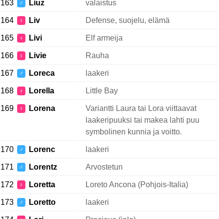
163
Liuz
valaistus
♂
164
Liv
Defense, suojelu, elämä
♀
165
Livi
Elf armeija
♀
166
Livie
Rauha
♀
167
Loreca
laakeri
♂
168
Lorella
Little Bay
♀
169
Lorena
Variantti Laura tai Lora viittaavat
♀
laakeripuuksi tai makea lahti puu
symbolinen kunnia ja voitto.
170
Lorenc
laakeri
♂
171
Lorentz
Arvostetun
♂
172
Loretta
Loreto Ancona (Pohjois-Italia)
♀
173
Loretto
laakeri
♂