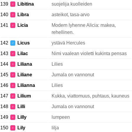
139
Libitina
suojelija kuolleiden
♀
140
Libra
asteikot, tasa-arvo
♀
141
Licia
Modern lyhenne Alicia: makea,
♀
rehellinen.
142
Licus
ystävä Hercules
♂
143
Lilac
Nimi vaalean violetti kukinta pensas
♀
144
Liliana
Lilies
♀
145
Liliane
Jumala on vannonut
♀
146
Lilianna
Lilies
♀
147
Lilium
Kukka, viattomuus, puhtaus, kauneus
♀
148
Lilli
Jumala on vannonut
♀
149
Lilly
lumpeen
♀
150
Lily
lilja
♀