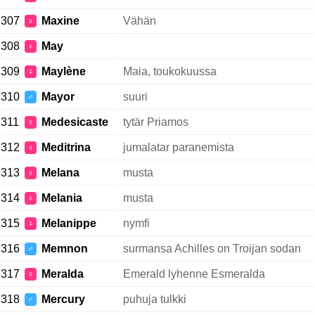
307
Maxine
Vähän
♀
308
May
♀
309
Maylène
Maia, toukokuussa
♀
310
Mayor
suuri
♂
311
Medesicaste
tytär Priamos
♀
312
Meditrina
jumalatar paranemista
♀
313
Melana
musta
♀
314
Melania
musta
♀
315
Melanippe
nymfi
♀
316
Memnon
surmansa Achilles on Troijan sodan
♂
317
Meralda
Emerald lyhenne Esmeralda
♀
318
Mercury
puhuja tulkki
♂