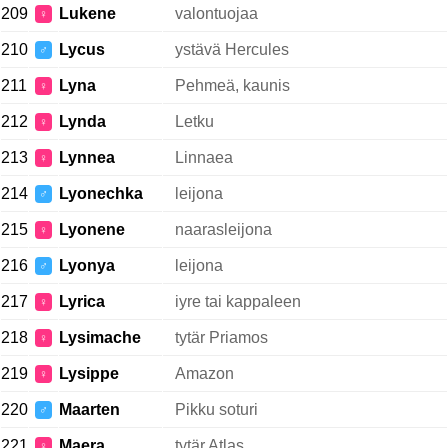
209
Lukene
valontuojaa
♀
210
Lycus
ystävä Hercules
♂
211
Lyna
Pehmeä, kaunis
♀
212
Lynda
Letku
♀
213
Lynnea
Linnaea
♀
214
Lyonechka
leijona
♂
215
Lyonene
naarasleijona
♀
216
Lyonya
leijona
♂
217
Lyrica
iyre tai kappaleen
♀
218
Lysimache
tytär Priamos
♀
219
Lysippe
Amazon
♀
220
Maarten
Pikku soturi
♂
221
Maera
tytär Atlas
♀