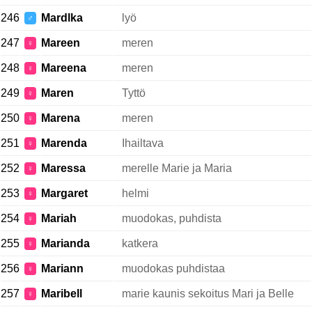
246
Mardlka
lyö
♂
247
Mareen
meren
♀
248
Mareena
meren
♀
249
Maren
Tyttö
♀
250
Marena
meren
♀
251
Marenda
Ihailtava
♀
252
Maressa
merelle Marie ja Maria
♀
253
Margaret
helmi
♀
254
Mariah
muodokas, puhdista
♀
255
Marianda
katkera
♀
256
Mariann
muodokas puhdistaa
♀
257
Maribell
marie kaunis sekoitus Mari ja Belle
♀