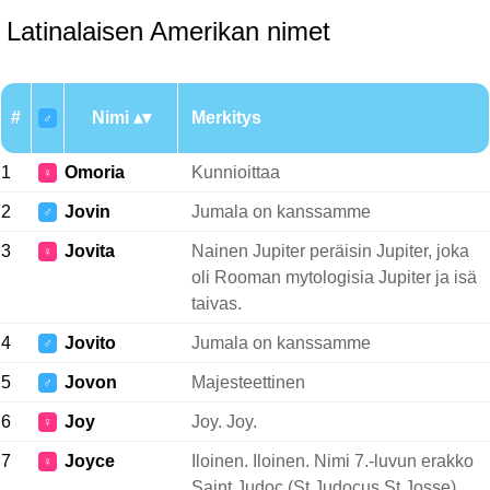
Latinalaisen Amerikan nimet
#
Nimi
Merkitys
♂
1
Omoria
Kunnioittaa
♀
2
Jovin
Jumala on kanssamme
♂
3
Jovita
Nainen Jupiter peräisin Jupiter, joka
♀
oli Rooman mytologisia Jupiter ja isä
taivas.
4
Jovito
Jumala on kanssamme
♂
5
Jovon
Majesteettinen
♂
6
Joy
Joy. Joy.
♀
7
Joyce
Iloinen. Iloinen. Nimi 7.-luvun erakko
♀
Saint Judoc (St Judocus St Josse),