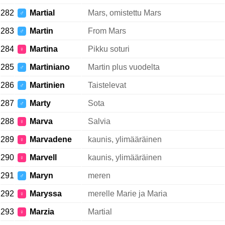
282
Martial
Mars, omistettu Mars
♂
283
Martin
From Mars
♂
284
Martina
Pikku soturi
♀
285
Martiniano
Martin plus vuodelta
♂
286
Martinien
Taistelevat
♂
287
Marty
Sota
♂
288
Marva
Salvia
♀
289
Marvadene
kaunis, ylimääräinen
♀
290
Marvell
kaunis, ylimääräinen
♀
291
Maryn
meren
♂
292
Maryssa
merelle Marie ja Maria
♀
293
Marzia
Martial
♀