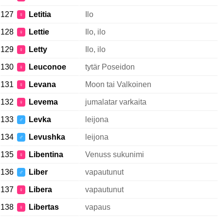
127
Letitia
Ilo
♀
128
Lettie
Ilo, ilo
♀
129
Letty
Ilo, ilo
♀
130
Leuconoe
tytär Poseidon
♀
131
Levana
Moon tai Valkoinen
♀
132
Levema
jumalatar varkaita
♀
133
Levka
leijona
♂
134
Levushka
leijona
♂
135
Libentina
Venuss sukunimi
♀
136
Liber
vapautunut
♂
137
Libera
vapautunut
♀
138
Libertas
vapaus
♀