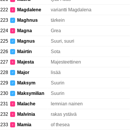
222
Magdalene
variantti Magdalena
♀
223
Maghnus
tärkein
♂
224
Magna
Grea
♀
225
Magnus
Suuri, suuri
♂
226
Mairtin
Sota
♂
227
Majesta
Majesteettinen
♀
228
Major
lisää
♂
229
Maksym
Suurin
♂
230
Maksymilian
Suurin
♂
231
Malache
lemnian nainen
♀
232
Malvinia
rakas ystävä
♀
233
Mamia
of thesea
♀