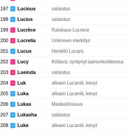
197
Lucious
valaistus
♂
198
Lucius
valaistus
♂
199
Lucrèce
Raiskaus Lucrece
♀
200
Lucretia
Unknown merkitys
♀
201
Lucus
Henkilö Lucani,
♂
202
Lucy
Kiiltävä, syntynyt aamunkoitteessa
♀
203
Lueinda
valaistus
♀
204
Luk
alkaen Lucaníë, kevyt
♀
205
Luka
alkaen Lucaníë, kevyt
♂
206
Lukas
Maskuliinisuus
♂
207
Lukasha
valaistus
♂
208
Luke
alkaen Lucaníë, kevyt
♂