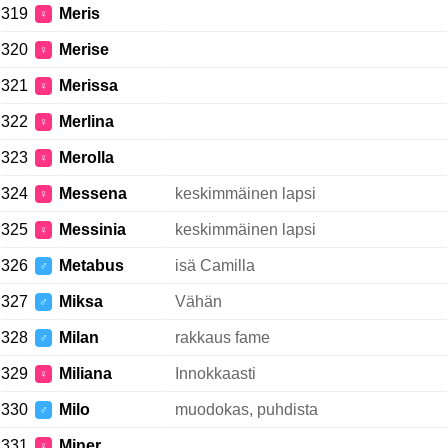
319
Meris
♀
320
Merise
♀
321
Merissa
♀
322
Merlina
♀
323
Merolla
♀
324
Messena
keskimmäinen lapsi
♀
325
Messinia
keskimmäinen lapsi
♀
326
Metabus
isä Camilla
♂
327
Miksa
Vähän
♂
328
Milan
rakkaus fame
♂
329
Miliana
Innokkaasti
♀
330
Milo
muodokas, puhdista
♂
331
Miner
♀