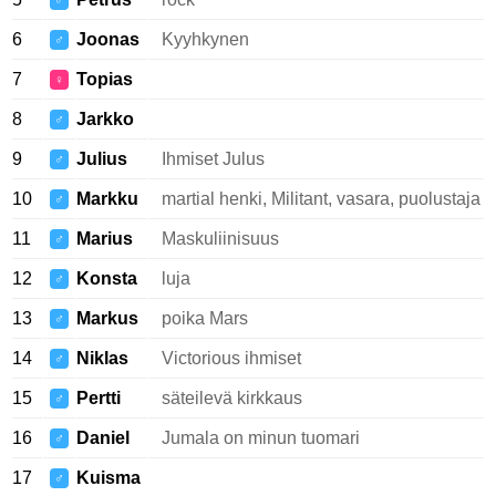
♂
6
Joonas
Kyyhkynen
♂
7
Topias
♀
8
Jarkko
♂
9
Julius
Ihmiset Julus
♂
10
Markku
martial henki, Militant, vasara, puolustaja
♂
11
Marius
Maskuliinisuus
♂
12
Konsta
luja
♂
13
Markus
poika Mars
♂
14
Niklas
Victorious ihmiset
♂
15
Pertti
säteilevä kirkkaus
♂
16
Daniel
Jumala on minun tuomari
♂
17
Kuisma
♂