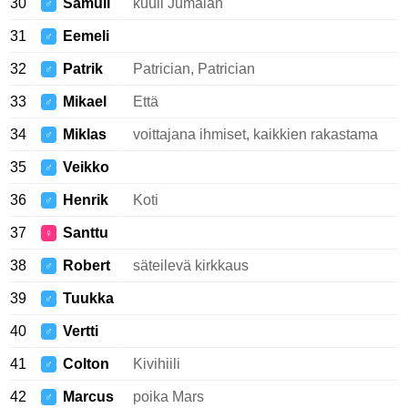
30
Samuli
kuuli Jumalan
♂
31
Eemeli
♂
32
Patrik
Patrician, Patrician
♂
33
Mikael
Että
♂
34
Miklas
voittajana ihmiset, kaikkien rakastama
♂
35
Veikko
♂
36
Henrik
Koti
♂
37
Santtu
♀
38
Robert
säteilevä kirkkaus
♂
39
Tuukka
♂
40
Vertti
♂
41
Colton
Kivihiili
♂
42
Marcus
poika Mars
♂