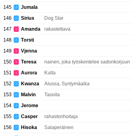
145
Jumala
♂
146
Sirius
Dog Star
♂
147
Amanda
rakastettava
♀
148
Torsti
♂
149
Vjenna
♀
150
Teresa
nainen, joka työskentelee sadonkorjuun
♀
151
Aurora
Kulta
♀
152
Kwanza
Alussa, Syntymäaika
♂
153
Malvin
Tasoita
♂
154
Jerome
♂
155
Casper
rahastonhoitaja
♂
156
Hisoka
Salaperäinen
♂