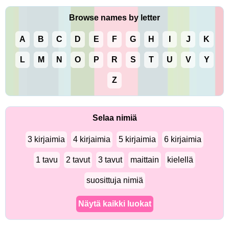
Browse names by letter
A
B
C
D
E
F
G
H
I
J
K
L
M
N
O
P
R
S
T
U
V
Y
Z
Selaa nimiä
3 kirjaimia
4 kirjaimia
5 kirjaimia
6 kirjaimia
1 tavu
2 tavut
3 tavut
maittain
kielellä
suosittuja nimiä
Näytä kaikki luokat