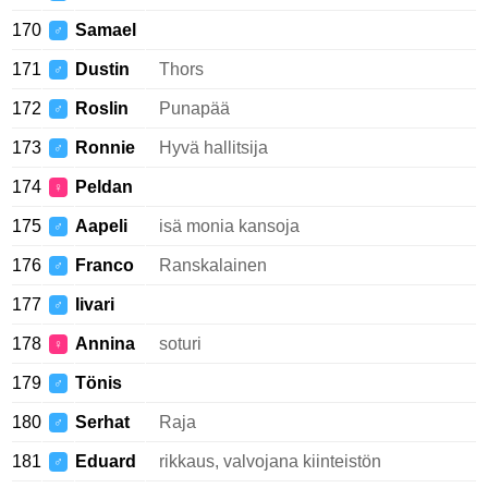
170
Samael
♂
171
Dustin
Thors
♂
172
Roslin
Punapää
♂
173
Ronnie
Hyvä hallitsija
♂
174
Peldan
♀
175
Aapeli
isä monia kansoja
♂
176
Franco
Ranskalainen
♂
177
Iivari
♂
178
Annina
soturi
♀
179
Tönis
♂
180
Serhat
Raja
♂
181
Eduard
rikkaus, valvojana kiinteistön
♂