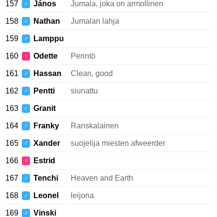
157
János
Jumala, joka on armollinen
♂
158
Nathan
Jumalan lahja
♂
159
Lamppu
♂
160
Odette
Perintö
♀
161
Hassan
Clean, good
♂
162
Pentti
siunattu
♂
163
Granit
♂
164
Franky
Ranskalainen
♂
165
Xander
suojelija miesten afweerder
♂
166
Estrid
♀
167
Tenchi
Heaven and Earth
♂
168
Leonel
leijona
♂
169
Vinski
♂