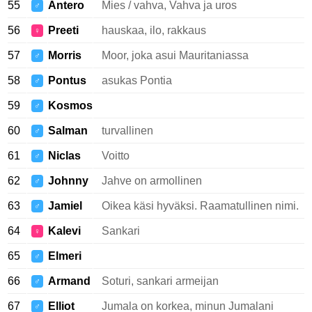
55
Antero
Mies / vahva, Vahva ja uros
♂
56
Preeti
hauskaa, ilo, rakkaus
♀
57
Morris
Moor, joka asui Mauritaniassa
♂
58
Pontus
asukas Pontia
♂
59
Kosmos
♂
60
Salman
turvallinen
♂
61
Niclas
Voitto
♂
62
Johnny
Jahve on armollinen
♂
63
Jamiel
Oikea käsi hyväksi. Raamatullinen nimi.
♂
64
Kalevi
Sankari
♀
65
Elmeri
♂
66
Armand
Soturi, sankari armeijan
♂
67
Elliot
Jumala on korkea, minun Jumalani
♂