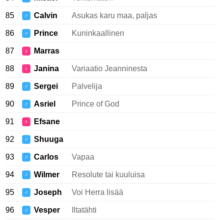
85
Calvin
Asukas karu maa, paljas
♂
86
Prince
Kuninkaallinen
♂
87
Marras
♀
88
Janina
Variaatio Jeanninesta
♀
89
Sergei
Palvelija
♂
90
Asriel
Prince of God
♂
91
Efsane
♀
92
Shuuga
♂
93
Carlos
Vapaa
♂
94
Wilmer
Resolute tai kuuluisa
♂
95
Joseph
Voi Herra lisää
♂
96
Vesper
Iltatähti
♂