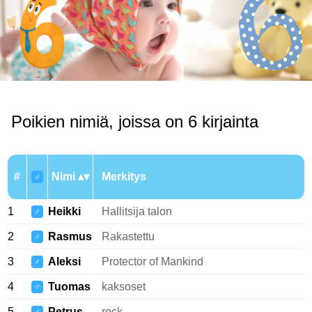
Poikien nimiä, joissa on 6 kirjainta
#
Nimi
Merkitys
♂
1
Heikki
Hallitsija talon
♂
2
Rasmus
Rakastettu
♂
3
Aleksi
Protector of Mankind
♂
4
Tuomas
kaksoset
♂
5
Petrus
rock