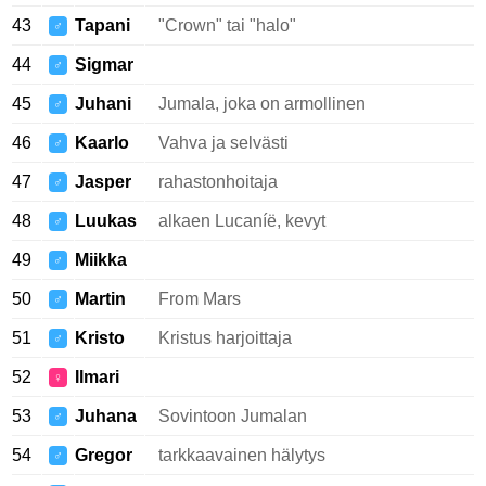
43
Tapani
"Crown" tai "halo"
♂
44
Sigmar
♂
45
Juhani
Jumala, joka on armollinen
♂
46
Kaarlo
Vahva ja selvästi
♂
47
Jasper
rahastonhoitaja
♂
48
Luukas
alkaen Lucaníë, kevyt
♂
49
Miikka
♂
50
Martin
From Mars
♂
51
Kristo
Kristus harjoittaja
♂
52
Ilmari
♀
53
Juhana
Sovintoon Jumalan
♂
54
Gregor
tarkkaavainen hälytys
♂