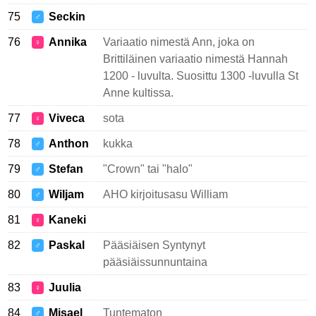
75
Seckin
♂
76
Annika
Variaatio nimestä Ann, joka on
♀
Brittiläinen variaatio nimestä Hannah
1200 - luvulta. Suosittu 1300 -luvulla St
Anne kultissa.
77
Viveca
sota
♀
78
Anthon
kukka
♂
79
Stefan
"Crown" tai "halo"
♂
80
Wiljam
AHO kirjoitusasu William
♂
81
Kaneki
♀
82
Paskal
Pääsiäisen Syntynyt
♂
pääsiäissunnuntaina
83
Juulia
♀
84
Misael
Tuntematon
♂