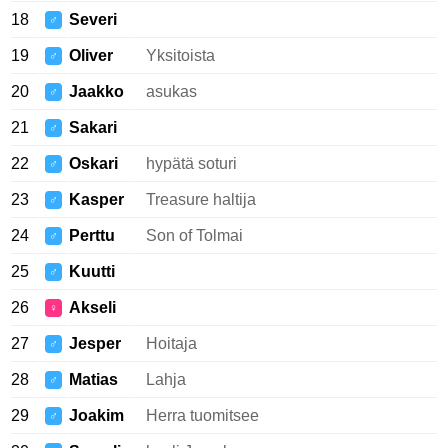
18
Severi
♂
19
Oliver
Yksitoista
♂
20
Jaakko
asukas
♂
21
Sakari
♂
22
Oskari
hypätä soturi
♂
23
Kasper
Treasure haltija
♂
24
Perttu
Son of Tolmai
♂
25
Kuutti
♂
26
Akseli
♀
27
Jesper
Hoitaja
♂
28
Matias
Lahja
♂
29
Joakim
Herra tuomitsee
♂