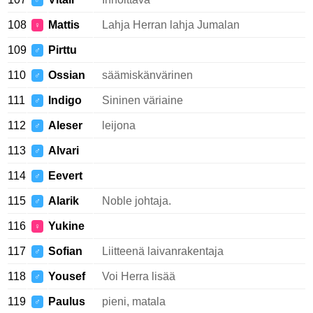
♂
108
Mattis
Lahja Herran lahja Jumalan
♀
109
Pirttu
♂
110
Ossian
säämiskänvärinen
♂
111
Indigo
Sininen väriaine
♂
112
Aleser
leijona
♂
113
Alvari
♂
114
Eevert
♂
115
Alarik
Noble johtaja.
♂
116
Yukine
♀
117
Sofian
Liitteenä laivanrakentaja
♂
118
Yousef
Voi Herra lisää
♂
119
Paulus
pieni, matala
♂