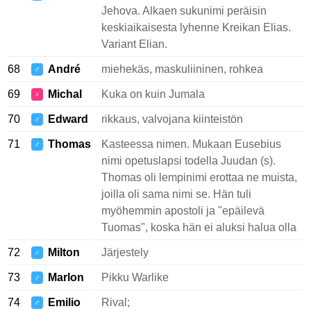
Jehova. Alkaen sukunimi peräisin
keskiaikaisesta lyhenne Kreikan Elias.
Variant Elian.
68
André
miehekäs, maskuliininen, rohkea
♂
69
Michal
Kuka on kuin Jumala
♀
70
Edward
rikkaus, valvojana kiinteistön
♂
71
Thomas
Kasteessa nimen. Mukaan Eusebius
♂
nimi opetuslapsi todella Juudan (s).
Thomas oli lempinimi erottaa ne muista,
joilla oli sama nimi se. Hän tuli
myöhemmin apostoli ja "epäilevä
Tuomas", koska hän ei aluksi halua olla
72
Milton
Järjestely
♂
73
Marlon
Pikku Warlike
♂
74
Emilio
Rival;
♂