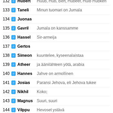
132
Hubert
Huub, Hub, Bert, Hubeer, Huib Hubken
♂
133
Taneli
Minun tuomari on Jumala
♂
134
Juonas
♂
135
Gavril
Jumala on kanssamme
♂
136
Hassel
Sir-armeija
♂
137
Gertos
♂
138
Simeon
kuuntelee, kyseenalaistaa
♂
139
Atheer
ja äänilähteen yötä, arabia
♂
140
Hannes
Jahve on armollinen
♂
141
Josias
Paransi Jehova, eli Jehova tukee
♂
142
Nikhil
Koko;
♂
143
Magnus
Suuri, suuri
♂
144
Vilppu
Hevoset ystävä
♂