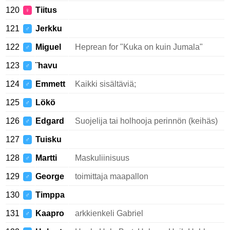
120
Tiitus
♀
121
Jerkku
♂
122
Miguel
Heprean for "Kuka on kuin Jumala"
♂
123
¨havu
♂
124
Emmett
Kaikki sisältäviä;
♂
125
Lökö
♂
126
Edgard
Suojelija tai holhooja perinnön (keihäs)
♂
127
Tuisku
♂
128
Martti
Maskuliinisuus
♂
129
George
toimittaja maapallon
♂
130
Timppa
♂
131
Kaapro
arkkienkeli Gabriel
♂