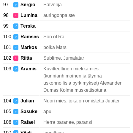
97
Sergio
Palvelija
♂
98
Lumina
auringonpaiste
♀
99
Terska
♂
100
Ramses
Son of Ra
♂
101
Markos
poika Mars
♂
102
Riitta
Sublime, Jumalatar
♀
103
Aramis
Kuvitteellinen miekkamies:
♂
(kunnianhimoinen ja täynnä
uskonnollisia pyrkimykset) Alexander
Dumas Kolme muskettisoturia.
104
Julian
Nuori mies, joka on omistettu Jupiter
♂
105
Sasuke
apu
♂
106
Rafael
Herra paranee, paransi
♂
107
Vitali
Innoittava