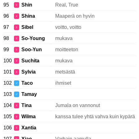
95
Shin
Real, True
♀
96
Shina
Maaperä on hyvin
♀
97
Sibel
voitto, voitto
♀
98
So-Young
mukava
♀
99
Soo-Yun
moitteeton
♀
100
Suchita
mukava
♀
101
Sylvia
metsästä
♀
102
Taco
ihmiset
♂
103
Tamay
♂
104
Tina
Jumala on vannonut
♀
105
Wilma
kanssa tulee yhtä vahva kuin kypärä
♀
106
Xantia
♀
107
Xiao
Varhain aamulla