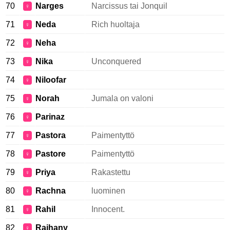
70
Narges
Narcissus tai Jonquil
♀
71
Neda
Rich huoltaja
♀
72
Neha
♀
73
Nika
Unconquered
♀
74
Niloofar
♀
75
Norah
Jumala on valoni
♀
76
Parinaz
♀
77
Pastora
Paimentyttö
♀
78
Pastore
Paimentyttö
♀
79
Priya
Rakastettu
♀
80
Rachna
luominen
♀
81
Rahil
Innocent.
♀
82
Raihany
♀