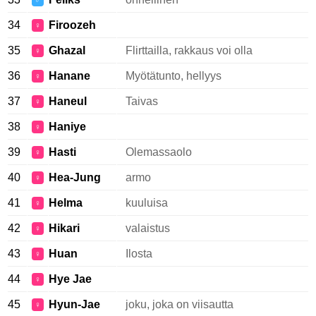
♂
34
Firoozeh
♀
35
Ghazal
Flirttailla, rakkaus voi olla
♀
36
Hanane
Myötätunto, hellyys
♀
37
Haneul
Taivas
♀
38
Haniye
♀
39
Hasti
Olemassaolo
♀
40
Hea-Jung
armo
♀
41
Helma
kuuluisa
♀
42
Hikari
valaistus
♀
43
Huan
Ilosta
♀
44
Hye Jae
♀
45
Hyun-Jae
joku, joka on viisautta
♀