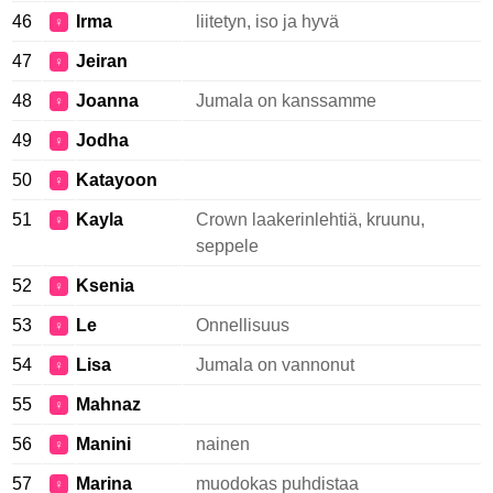
46
Irma
liitetyn, iso ja hyvä
♀
47
Jeiran
♀
48
Joanna
Jumala on kanssamme
♀
49
Jodha
♀
50
Katayoon
♀
51
Kayla
Crown laakerinlehtiä, kruunu,
♀
seppele
52
Ksenia
♀
53
Le
Onnellisuus
♀
54
Lisa
Jumala on vannonut
♀
55
Mahnaz
♀
56
Manini
nainen
♀
57
Marina
muodokas puhdistaa
♀