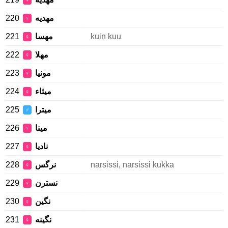
♀
220
مهدیه
♀
221
مهسا
kuin kuu
♀
222
مهلا
♀
223
مونيا
♀
224
ميثاء
♀
225
میترا
♂
226
مینا
♀
227
نادیا
♀
228
نرگس
narsissi, narsissi kukka
♀
229
نسترن
♀
230
نگین
♀
231
نگینه
♀