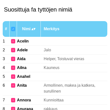
Suosittuja fa tyttöjen nimiä
#
Nimi
Merkitys
♂
1
Acelin
♀
2
Adele
Jalo
♀
3
Aida
Helper, Toistuvat vieras
♀
4
Ailna
Kauneus
♀
5
Anahel
♀
6
Anita
Armollinen, makea ja katkera,
♀
surullinen
7
Annora
Kunnioittaa
♀
8
Anuraga
rakkaus
♀