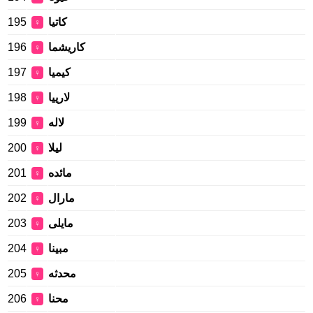
195
كاتيا
♀
196
کاریشما
♀
197
کیمیا
♀
198
لارییا
♀
199
لاله
♀
200
لیلا
♀
201
مائده
♀
202
مارال
♀
203
مايلى
♀
204
مبینا
♀
205
محدثه
♀
206
محنا
♀