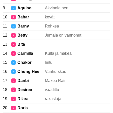
9
Aquino
Akvinolainen
♂
10
Bahar
kevät
♀
11
Barny
Rohkea
♂
12
Betty
Jumala on vannonut
♀
13
Bita
♀
14
Carmilla
Kulta ja makea
♀
15
Chakor
lintu
♂
16
Chung-Hee
Vanhurskas
♂
17
Danbi
Makea Rain
♀
18
Desiree
vaadittu
♀
19
Dilara
rakastaja
♀
20
Doris
♀