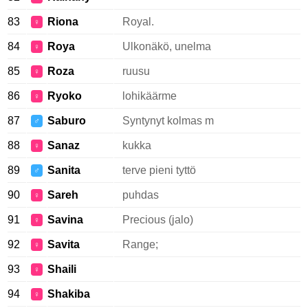
83
Riona
Royal.
♀
84
Roya
Ulkonäkö, unelma
♀
85
Roza
ruusu
♀
86
Ryoko
lohikäärme
♀
87
Saburo
Syntynyt kolmas m
♂
88
Sanaz
kukka
♀
89
Sanita
terve pieni tyttö
♂
90
Sareh
puhdas
♀
91
Savina
Precious (jalo)
♀
92
Savita
Range;
♀
93
Shaili
♀
94
Shakiba
♀