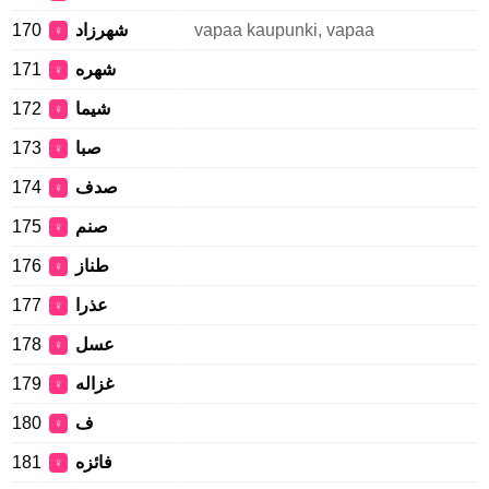
170
شهرزاد
vapaa kaupunki, vapaa
♀
171
شهره
♀
172
شیما
♀
173
صبا
♀
174
صدف
♀
175
صنم
♀
176
طناز
♀
177
عذرا
♀
178
عسل
♀
179
غزاله
♀
180
ف
♀
181
فائزه
♀