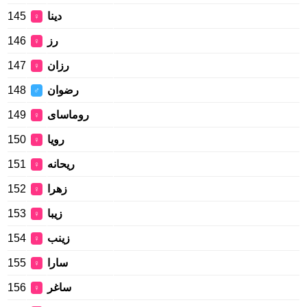
145
دینا
♀
146
رز
♀
147
رزان
♀
148
رضوان
♂
149
روماسای
♀
150
رویا
♀
151
ریحانه
♀
152
زهرا
♀
153
زیبا
♀
154
زینب
♀
155
سارا
♀
156
ساغر
♀