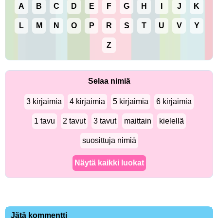
A
B
C
D
E
F
G
H
I
J
K
L
M
N
O
P
R
S
T
U
V
Y
Z
Selaa nimiä
3 kirjaimia
4 kirjaimia
5 kirjaimia
6 kirjaimia
1 tavu
2 tavut
3 tavut
maittain
kielellä
suosittuja nimiä
Näytä kaikki luokat
Jätä kommentti