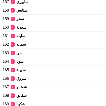
157
سایوری
♀
158
ستایش
♀
159
سحر
♀
160
سعدية
♀
161
سلیله
♀
162
سمانه
♀
163
سن
♀
164
سونا
♀
165
سويبة
♀
166
شروق
♀
167
شفتالو
♀
168
شقایق
♀
169
شکیبا
♀