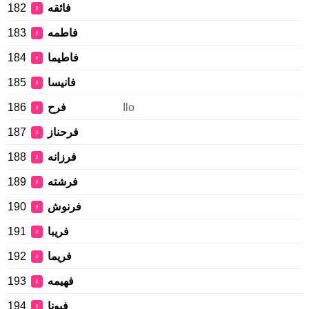
182
فائقه
♀
183
فاطمه
♀
184
فاطیما
♀
185
فانيسا
♀
186
فرح
Ilo
♀
187
فرحناز
♀
188
فرزانه
♀
189
فرشته
♀
190
فرنوش
♀
191
فریبا
♀
192
فریما
♀
193
فهیمه
♀
194
فیونا
♀