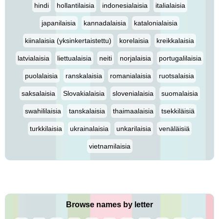
hindi
hollantilaisia
indonesialaisia
italialaisia
japanilaisia
kannadalaisia
katalonialaisia
kiinalaisia (yksinkertaistettu)
korelaisia
kreikkalaisia
latvialaisia
liettualaisia
neiti
norjalaisia
portugalilaisia
puolalaisia
ranskalaisia
romanialaisia
ruotsalaisia
saksalaisia
Slovakialaisia
slovenialaisia
suomalaisia
swahililaisia
tanskalaisia
thaimaalaisia
tsekkiläisiä
turkkilaisia
ukrainalaisia
unkarilaisia
venäläisiä
vietnamilaisia
Browse names by letter