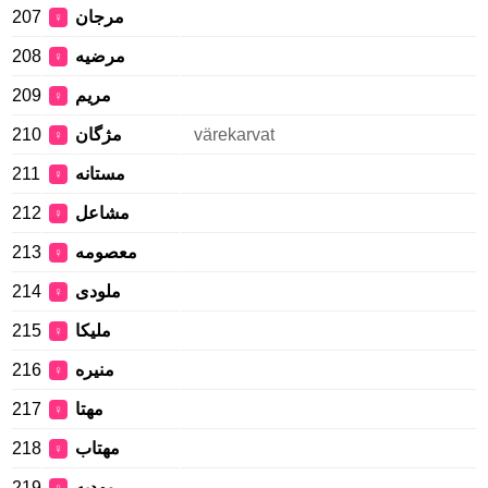
207
مرجان
♀
208
مرضيه
♀
209
مریم
♀
210
مژگان
värekarvat
♀
211
مستانه
♀
212
مشاعل
♀
213
معصومه
♀
214
ملودی
♀
215
ملیکا
♀
216
منیره
♀
217
مهتا
♀
218
مهتاب
♀
219
مهديه