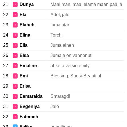
21
Dunya
Maailman, maa, elämä maan päällä
♀
22
Ela
Adel, jalo
♀
23
Elaheh
jumalatar
♀
24
Elina
Torch;
♀
25
Ella
Jumalainen
♀
26
Elsa
Jumala on vannonut
♀
27
Emaline
ahkera versio emily
♀
28
Emi
Blessing, Suosi-Beautiful
♀
29
Erisa
♀
30
Esmaralda
Smaragdi
♀
31
Evgeniya
Jalo
♀
32
Fatemeh
♀
33
Feliks
onnellinen