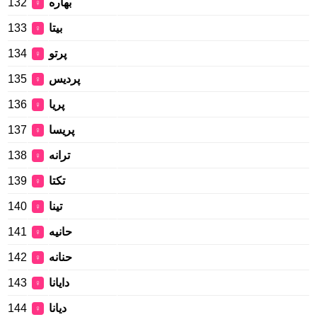
132
بهاره
♀
133
بیتا
♀
134
پرتو
♀
135
پردیس
♀
136
پریا
♀
137
پریسا
♀
138
ترانه
♀
139
تکتا
♀
140
تینا
♀
141
حانیه
♀
142
حنانه
♀
143
دایانا
♀
144
دیانا
♀