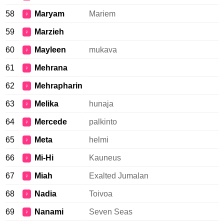
58
Maryam
Mariem
♀
59
Marzieh
♀
60
Mayleen
mukava
♀
61
Mehrana
♀
62
Mehrapharin
♀
63
Melika
hunaja
♀
64
Mercede
palkinto
♀
65
Meta
helmi
♀
66
Mi-Hi
Kauneus
♀
67
Miah
Exalted Jumalan
♀
68
Nadia
Toivoa
♀
69
Nanami
Seven Seas
♀