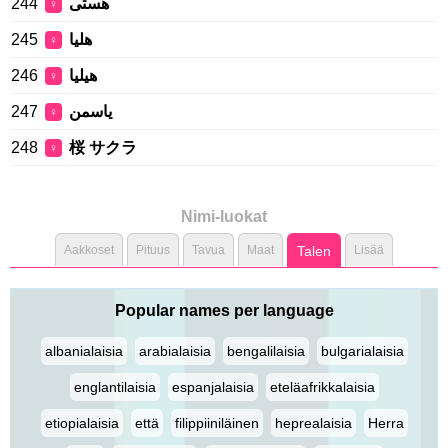
244
هستی
♀
245
هليا
♀
246
هيليا
♀
247
یاسمن
♀
248
桜 サクラ
♀
Nimi-luokat
Aakkoset
Pituus
Tavua
Maat
Talen
Lisää
Popular names per language
albanialaisia
arabialaisia
bengalilaisia
bulgarialaisia
englantilaisia
espanjalaisia
eteläafrikkalaisia
etiopialaisia
että
filippiiniläinen
heprealaisia
Herra