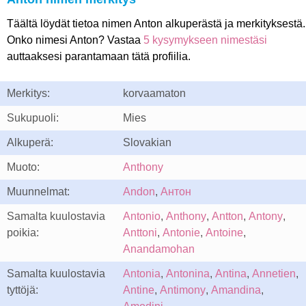
Täältä löydät tietoa nimen Anton alkuperästä ja merkityksestä.
Onko nimesi Anton? Vastaa
5 kysymykseen nimestäsi
auttaaksesi parantamaan tätä profiilia.
Merkitys:
korvaamaton
Sukupuoli:
Mies
Alkuperä:
Slovakian
Muoto:
Anthony
Muunnelmat:
Andon
,
Антон
Samalta kuulostavia
Antonio
,
Anthony
,
Antton
,
Antony
,
poikia:
Anttoni
,
Antonie
,
Antoine
,
Anandamohan
Samalta kuulostavia
Antonia
,
Antonina
,
Antina
,
Annetien
,
tyttöjä:
Antine
,
Antimony
,
Amandina
,