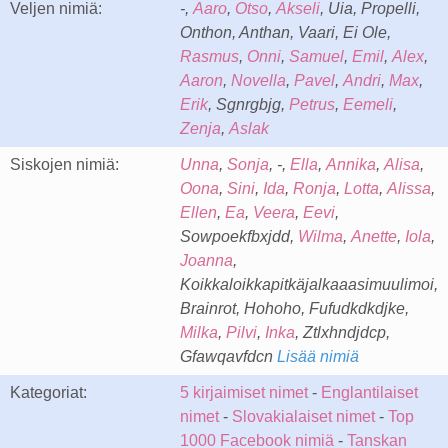
Veljen nimiä:
-,
Aaro
,
Otso
,
Akseli
, Uia, Propelli,
Onthon, Anthan, Vaari, Ei Ole,
Rasmus
,
Onni
,
Samuel
,
Emil
,
Alex
,
Aaron
,
Novella
,
Pavel
,
Andri
,
Max
,
Erik
, Sgnrgbjg,
Petrus
,
Eemeli
,
Zenja
,
Aslak
Siskojen nimiä:
Unna
,
Sonja
, -,
Ella
,
Annika
,
Alisa
,
Oona
,
Sini
,
Ida
,
Ronja
,
Lotta
,
Alissa
,
Ellen
,
Ea
,
Veera
,
Eevi
,
Sowpoekfbxjdd,
Wilma
,
Anette
,
Iola
,
Joanna
,
Koikkaloikkapitkäjalkaaasimuulimoi,
Brainrot, Hohoho, Fufudkdkdjke,
Milka
,
Pilvi
,
Inka
, Ztlxhndjdcp,
Gfawqavfdcn
Lisää nimiä
Kategoriat:
5 kirjaimiset nimet
-
Englantilaiset
nimet
-
Slovakialaiset nimet
-
Top
1000 Facebook nimiä
-
Tanskan