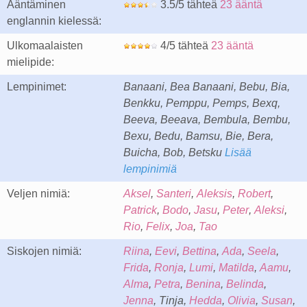
Ääntäminen
3.5/5 tähteä
23 ääntä
englannin kielessä:
Ulkomaalaisten
4/5 tähteä
23 ääntä
mielipide:
Lempinimet:
Banaani, Bea Banaani, Bebu, Bia,
Benkku, Pemppu, Pemps, Bexq,
Beeva, Beeava, Bembula, Bembu,
Bexu, Bedu, Bamsu, Bie, Bera,
Buicha, Bob, Betsku
Lisää
lempinimiä
Veljen nimiä:
Aksel
,
Santeri
,
Aleksis
,
Robert
,
Patrick
,
Bodo
,
Jasu
,
Peter
,
Aleksi
,
Rio
,
Felix
,
Joa
,
Tao
Siskojen nimiä:
Riina
,
Eevi
,
Bettina
,
Ada
,
Seela
,
Frida
,
Ronja
,
Lumi
,
Matilda
,
Aamu
,
Alma
,
Petra
,
Benina
,
Belinda
,
Jenna
, Tinja,
Hedda
,
Olivia
,
Susan
,