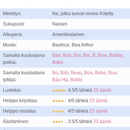
Merkitys:
Ne, jotka tuovat onnea Kiitetty
Sukupuoli:
Nainen
Alkuperä:
Amerikkalainen
Muoto:
Beatrice. Bea Arthur
Samalta kuulostavia
Bae
,
Bob
,
Boi
,
Bai
,
B
,
Bow
,
Bobby
,
poikia:
Bobo
Samalta kuulostavia
Bo
,
Bibi
,
Beau
,
Boo
,
Bebe
,
Bua
,
tyttöjä:
Bảo Hà
,
Bobbi
Luokitus:
4.5/5 tähteä
25 ääntä
Helppo kirjoittaa:
4/5 tähteä
23 ääntä
Helppo muistaa:
4/5 tähteä
23 ääntä
Ääntäminen:
3.5/5 tähteä
23 ääntä