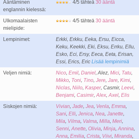
Ääntäminen
4/5 tähteä
30 ääntä
englannin kielessä:
Ulkomaalaisten
4/5 tähteä
30 ääntä
mielipide:
Lempinimet:
Erkki, Erkku, Eeka, Ersu, Eicca,
Keku, Keekki, Eki, Eksu, Errku, Ellu,
Esko, Eci, Ersy, Eeca, Eeta, Erisan,
Essi, Erics, Eric
Lisää lempinimiä
Veljen nimiä:
Nico
,
Emil
,
Daniel
, Alez,
Mici
,
Tatu
,
Mikko
,
Toni
,
Tino
,
Jere
,
Jare
,
Kimi
,
Niclas
,
Niilo
,
Kasper
, Casmir,
Leevi
,
Benjami
,
Casimir
,
Alex
,
Axel
,
Elis
Siskojen nimiä:
Vivian
,
Jade
,
Jea
,
Venla
,
Emma
,
Sani
,
Elli
,
Jenica
,
Nea
,
Janette
,
Mila
,
Vilma
,
Valma
,
Milla
,
Meri
,
Senni
,
Anette
,
Olivia
,
Minja
,
Annina
,
Anna
,
Emilia
,
Crista
,
Viivi
,
Miranda
,