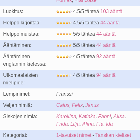
Fornax
,
Francoise
Luokitus:
4.5/5 tähteä
103 ääntä
Helppo kirjoittaa:
4.5/5 tähteä
44 ääntä
Helppo muistaa:
5/5 tähteä
44 ääntä
Ääntäminen:
5/5 tähteä
44 ääntä
Ääntäminen
4/5 tähteä
92 ääntä
englannin kielessä:
Ulkomaalaisten
4/5 tähteä
94 ääntä
mielipide:
Lempinimet:
Franssi
Veljen nimiä:
Caius
,
Felix
,
Janus
Siskojen nimiä:
Karoliina
,
Katinka
,
Fanni
,
Alisa
,
Frida
,
Lilja
,
Alina
,
Fia
,
Ida
Kategoriat:
1-tavuiset nimet
-
Tanskan kieliset