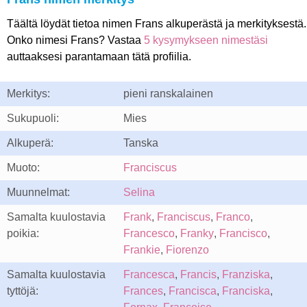
Täältä löydät tietoa nimen Frans alkuperästä ja merkityksestä.
Onko nimesi Frans? Vastaa
5 kysymykseen nimestäsi
auttaaksesi parantamaan tätä profiilia.
Merkitys:
pieni ranskalainen
Sukupuoli:
Mies
Alkuperä:
Tanska
Muoto:
Franciscus
Muunnelmat:
Selina
Samalta kuulostavia
Frank
,
Franciscus
,
Franco
,
poikia:
Francesco
,
Franky
,
Francisco
,
Frankie
,
Fiorenzo
Samalta kuulostavia
Francesca
,
Francis
,
Franziska
,
tyttöjä:
Frances
,
Francisca
,
Franciska
,