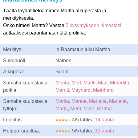
Täältä löydät tietoa nimen Martta alkuperästä ja
merkityksestä.
Onko nimesi Martta? Vastaa
5 kysymykseen nimestäsi
auttaaksesi parantamaan tätä profiilia.
Merkitys:
ja Raamatun luku Martha
Sukupuoli:
Nainen
Alkuperä:
Suomi
Samalta kuulostavia
Merita
,
Mert
,
Martti
,
Mart
,
Meredith
,
poikia:
Merritt
,
Maynard
,
Meinhard
Samalta kuulostavia
Marita
,
Merete
,
Marietta
,
Mariette
,
tyttöjä:
Marta
,
Merit
,
Mirte
,
Martha
Luokitus:
4/5 tähteä
14 ääntä
Helppo kirjoittaa:
5/5 tähteä
13 ääntä