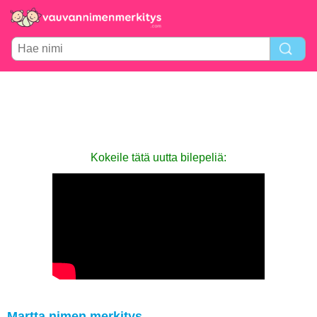
Kokeile tätä uutta bilepeliä:
Martta nimen merkitys