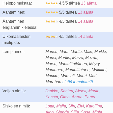
Helppo muistaa:
4.5/5 tähteä
13 ääntä
Ääntäminen:
5/5 tähteä
13 ääntä
Ääntäminen
4/5 tähteä
14 ääntä
englannin kielessä:
Ulkomaalaisten
4/5 tähteä
14 ääntä
mielipide:
Lempinimet:
Martsu, Mara, Marttu, Mäki, Maikki,
Martsi, Marttis, Marza, Mazda,
Marsu, Marttuliiniläinen, Möyry,
Marttunen, Marttuliininen, Makiliini,
Markku, Martsuli, Mauri, Mari,
Marabou
Lisää lempinimiä
Veljen nimiä:
Jaakko
,
Santeri
,
Akseli
,
Martin
,
Konsta
,
Olmo
,
Aarne
,
Perttu
Siskojen nimiä:
Lotta
,
Maija
,
Siiri
,
Elvi
,
Karoliina
,
Aino
,
Glenda
,
Silja
,
Susa
,
Minja
,