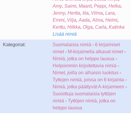
Amy
,
Saimi
,
Maarit
,
Peppi
,
Helka
,
Jenny
,
Hertta
,
Iita
,
Vilma
,
Lara
,
Emmi
,
Vilja
,
Aada
,
Alina
,
Helmi
,
Kerttu
,
Hilkka
,
Olga
,
Carla
,
Katinka
Lisää nimiä
Kategoriat:
Suomalaisia nimiä
-
6 kirjaimiset
nimet
-
M-kirjaimella alkavat nimet
-
Nimiä, jotka on helppo lausua
-
Helpoimmin kirjoitettavia nimiä
-
Nimet, joilla on alhaisin luokitus
-
Tyttojen nimiä, joissa on 6 kirjainta
-
Nimiä, jotka päättyvät A-kirjaimeen
-
Suosittuja suomalaisia tyttöjen
nimiä
-
Tyttöjen nimiä, jotka on
helppo lausua