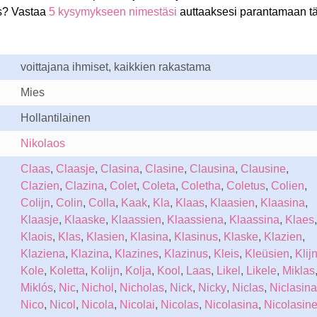
s? Vastaa
5 kysymykseen nimestäsi
auttaaksesi parantamaan tä
voittajana ihmiset, kaikkien rakastama
Mies
Hollantilainen
Nikolaos
Claas
,
Claasje
,
Clasina
,
Clasine
,
Clausina
,
Clausine
,
Clazien
,
Clazina
,
Colet
,
Coleta
,
Coletha
,
Coletus
,
Colien
,
Colijn
,
Colin
,
Colla
,
Kaak
,
Kla
,
Klaas
,
Klaasien
,
Klaasina
,
Klaasje
,
Klaaske
,
Klaassien
,
Klaassiena
,
Klaassina
,
Klaes
,
Klaois
,
Klas
,
Klasien
,
Klasina
,
Klasinus
,
Klaske
,
Klazien
,
Klaziena
,
Klazina
,
Klazines
,
Klazinus
,
Kleis
,
Kleüsien
,
Klij
Kole
,
Koletta
,
Kolijn
,
Kolja
,
Kool
,
Laas
,
Likel
,
Likele
,
Miklas
Miklós
,
Nic
,
Nichol
,
Nicholas
,
Nick
,
Nicky
,
Niclas
,
Niclasina
Nico
,
Nicol
,
Nicola
,
Nicolai
,
Nicolas
,
Nicolasina
,
Nicolasin