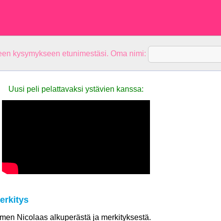
teen kysymykseen etunimestäsi. Oma nimi:
Uusi peli pelattavaksi ystävien kanssa:
erkitys
nimen Nicolaas alkuperästä ja merkityksestä.