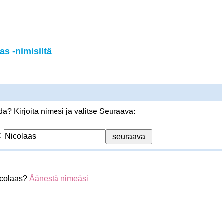
s -nimisiltä
? Kirjoita nimesi ja valitse Seuraava:
:
icolaas?
Äänestä nimeäsi