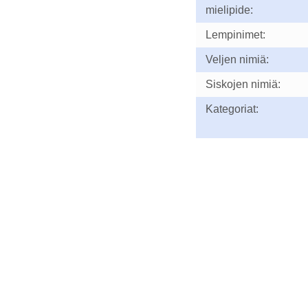
mielipide:
Lempinimet:
Veljen nimiä:
Siskojen nimiä:
Kategoriat: