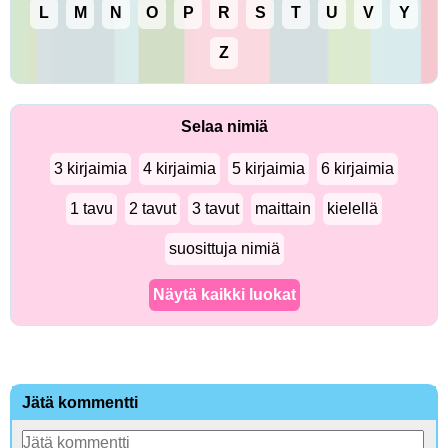
L
M
N
O
P
R
S
T
U
V
Y
Z
Selaa nimiä
3 kirjaimia
4 kirjaimia
5 kirjaimia
6 kirjaimia
1 tavu
2 tavut
3 tavut
maittain
kielellä
suosittuja nimiä
Näytä kaikki luokat
Jätä kommentti