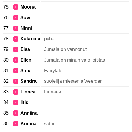
75
Moona
♀
76
Suvi
♀
77
Ninni
♀
78
Katariina
pyhä
♀
79
Elsa
Jumala on vannonut
♀
80
Ellen
Jumala on minun valo loistaa
♀
81
Satu
Fairytale
♀
82
Sandra
suojelija miesten afweerder
♀
83
Linnea
Linnaea
♀
84
Iiris
♀
85
Anniina
♀
86
Annina
soturi
♀