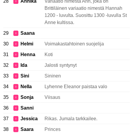
28
Annika
Variaatio nimestä Ann, joka on
♀
Brittiläinen variaatio nimestä Hannah
1200 - luvulta. Suosittu 1300 -luvulla St
Anne kultissa.
29
Saana
♀
30
Helmi
Voimakastahtoinen suojelija
♀
31
Henna
Koti
♀
32
Ida
Jalosti syntynyt
♀
33
Sini
Sininen
♀
34
Nella
Lyhenne Eleanor paistaa valo
♀
35
Sonja
Viisaus
♀
36
Sanni
♀
37
Jessica
Rikas. Jumala tarkkailee.
♀
38
Saara
Princes
♀