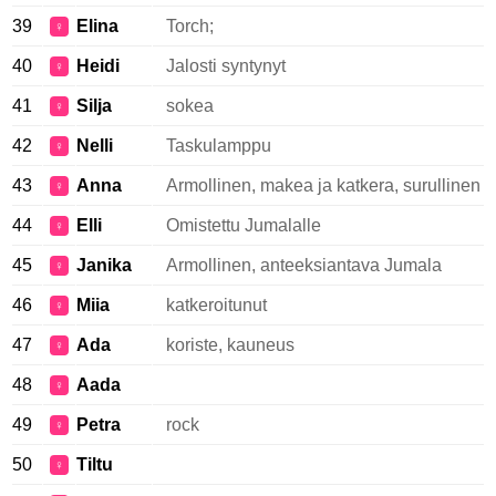
39
Elina
Torch;
♀
40
Heidi
Jalosti syntynyt
♀
41
Silja
sokea
♀
42
Nelli
Taskulamppu
♀
43
Anna
Armollinen, makea ja katkera, surullinen
♀
44
Elli
Omistettu Jumalalle
♀
45
Janika
Armollinen, anteeksiantava Jumala
♀
46
Miia
katkeroitunut
♀
47
Ada
koriste, kauneus
♀
48
Aada
♀
49
Petra
rock
♀
50
Tiltu
♀