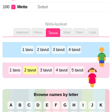
100
Mette
Soturi
♀
Nimi-luokat
Aakkoset
Pituus
Tavua
Maat
Talen
Lisää
1 tavu
2 tavut
3 tavut
4 tavut
1 tavu
2 tavut
3 tavut
4 tavut
5 tavut
Browse names by letter
A
B
C
D
E
F
G
H
I
J
K