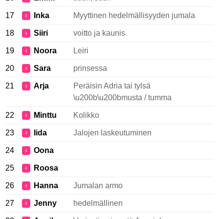
17
Inka
Myyttinen hedelmällisyyden jumala
♀
18
Siiri
voitto ja kaunis
♀
19
Noora
Leiri
♀
20
Sara
prinsessa
♀
21
Arja
Peräisin Adria tai tylsä
♀
\u200b\u200bmusta / tumma
22
Minttu
Kolikko
♀
23
Iida
Jalojen laskeutuminen
♀
24
Oona
♀
25
Roosa
♀
26
Hanna
Jumalan armo
♀
27
Jenny
hedelmällinen
♀