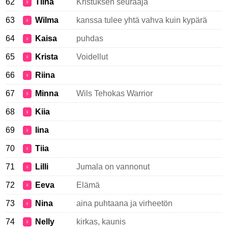
62
Tiina
Kristuksen seuraaja
♀
63
Wilma
kanssa tulee yhtä vahva kuin kypärä
♀
64
Kaisa
puhdas
♀
65
Krista
Voidellut
♀
66
Riina
♀
67
Minna
Wils Tehokas Warrior
♀
68
Kiia
♀
69
Iina
♀
70
Tiia
♀
71
Lilli
Jumala on vannonut
♀
72
Eeva
Elämä
♀
73
Nina
aina puhtaana ja virheetön
♀
74
Nelly
kirkas, kaunis
♀