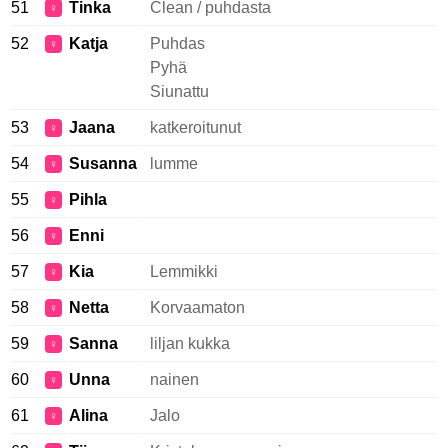
51
Tinka
Clean / puhdasta
♀
52
Katja
Puhdas
♀
Pyhä
Siunattu
53
Jaana
katkeroitunut
♀
54
Susanna
lumme
♀
55
Pihla
♀
56
Enni
♀
57
Kia
Lemmikki
♀
58
Netta
Korvaamaton
♀
59
Sanna
liljan kukka
♀
60
Unna
nainen
♀
61
Alina
Jalo
♀