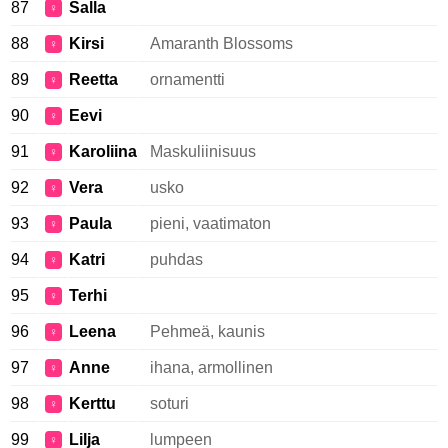
87
Salla
♀
88
Kirsi
Amaranth Blossoms
♀
89
Reetta
ornamentti
♀
90
Eevi
♀
91
Karoliina
Maskuliinisuus
♀
92
Vera
usko
♀
93
Paula
pieni, vaatimaton
♀
94
Katri
puhdas
♀
95
Terhi
♀
96
Leena
Pehmeä, kaunis
♀
97
Anne
ihana, armollinen
♀
98
Kerttu
soturi
♀
99
Lilja
lumpeen
♀