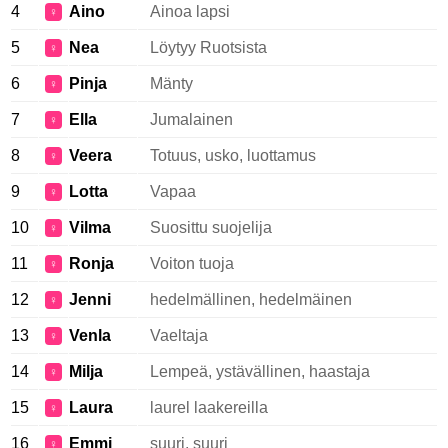
4
Aino
Ainoa lapsi
♀
5
Nea
Löytyy Ruotsista
♀
6
Pinja
Mänty
♀
7
Ella
Jumalainen
♀
8
Veera
Totuus, usko, luottamus
♀
9
Lotta
Vapaa
♀
10
Vilma
Suosittu suojelija
♀
11
Ronja
Voiton tuoja
♀
12
Jenni
hedelmällinen, hedelmäinen
♀
13
Venla
Vaeltaja
♀
14
Milja
Lempeä, ystävällinen, haastaja
♀
15
Laura
laurel laakereilla
♀
16
Emmi
suuri, suuri
♀