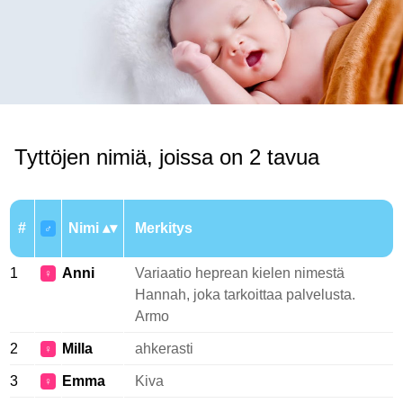
Tyttöjen nimiä, joissa on 2 tavua
#
Nimi
Merkitys
♂
1
Anni
Variaatio heprean kielen nimestä
♀
Hannah, joka tarkoittaa palvelusta.
Armo
2
Milla
ahkerasti
♀
3
Emma
Kiva
♀