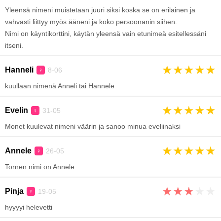
Yleensä nimeni muistetaan juuri siksi koska se on erilainen ja
vahvasti liittyy myös ääneni ja koko persoonanin siihen.
Nimi on käyntikorttini, käytän yleensä vain etunimeä esitellessäni
itseni.
★
★
★
★
★
Hanneli
8-06
♀
kuullaan nimenä Anneli tai Hannele
★
★
★
★
★
Evelin
31-05
♀
Monet kuulevat nimeni väärin ja sanoo minua eveliinaksi
★
★
★
★
★
Annele
26-05
♀
Tornen nimi on Annele
★
★
★
★
★
Pinja
19-05
♀
hyyyyi helevetti