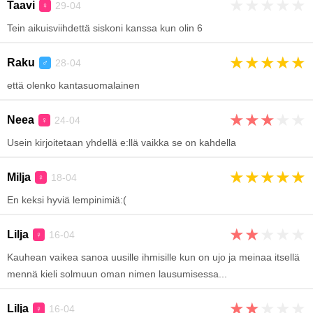
★
★
★
★
★
Taavi
29-04
♀
Tein aikuisviihdettä siskoni kanssa kun olin 6
★
★
★
★
★
Raku
28-04
♂
että olenko kantasuomalainen
★
★
★
★
★
Neea
24-04
♀
Usein kirjoitetaan yhdellä e:llä vaikka se on kahdella
★
★
★
★
★
Milja
18-04
♀
En keksi hyviä lempinimiä:(
★
★
★
★
★
Lilja
16-04
♀
Kauhean vaikea sanoa uusille ihmisille kun on ujo ja meinaa itsellä
mennä kieli solmuun oman nimen lausumisessa...
★
★
★
★
★
Lilja
16-04
♀