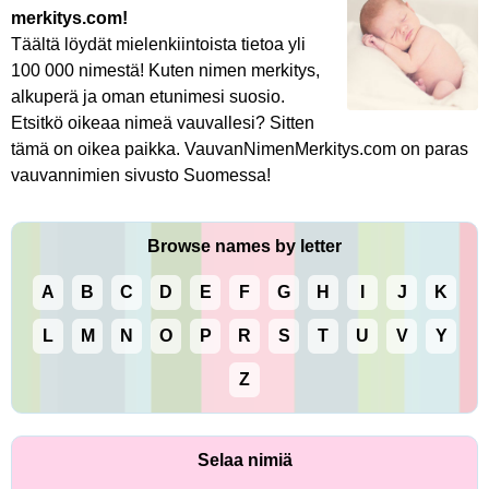
merkitys.com!
Täältä löydät mielenkiintoista tietoa yli
100 000 nimestä! Kuten nimen merkitys,
alkuperä ja oman etunimesi suosio.
Etsitkö oikeaa nimeä vauvallesi? Sitten
tämä on oikea paikka. VauvanNimenMerkitys.com on paras
vauvannimien sivusto Suomessa!
Browse names by letter
A
B
C
D
E
F
G
H
I
J
K
L
M
N
O
P
R
S
T
U
V
Y
Z
Selaa nimiä