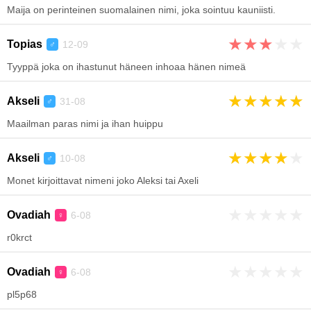
Maija on perinteinen suomalainen nimi, joka sointuu kauniisti.
★
★
★
★
★
Topias
12-09
♂
Tyyppä joka on ihastunut häneen inhoaa hänen nimeä
★
★
★
★
★
Akseli
31-08
♂
Maailman paras nimi ja ihan huippu
★
★
★
★
★
Akseli
10-08
♂
Monet kirjoittavat nimeni joko Aleksi tai Axeli
★
★
★
★
★
Ovadiah
6-08
♀
r0krct
★
★
★
★
★
Ovadiah
6-08
♀
pl5p68