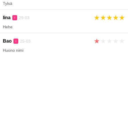
Tylsä
★
★
★
★
★
Iina
29-03
♀
Hehe
★
★
★
★
★
Bao
25-03
♀
Huono nimi