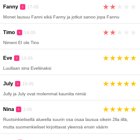
★
★
★
★
★
Fanny
17-05
♀
Monet lausuu Fanni eikä Fanny ja jotkut sanoo jopa Fannu
★
★
★
★
★
Timo
14-05
♀
Nimeni EI ole Tino
★
★
★
★
★
Eve
13-05
♀
Luullaan sina Eveliinaksi
★
★
★
★
★
July
10-05
♀
Jully ja July ovat molemmat kauniita nimiä
★
★
★
★
★
Nina
2-05
♀
Ruotsinkielisellä alueella suurin osa osaa lausua oikein 2lla iillä,
mutta suomenkieliset kirjoittavat yleensä ensin väärin