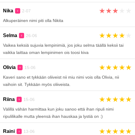
★
★
★
★
★
Nika
2-07
♀
Alkuperäinen nimi piti olla Nikita
★
★
★
★
★
Selma
26-06
♀
Vaikea keksiä sujuvia lempinimiä, jos joku selma täällä keksii tai
vaikka laittaa oman lempinimen ois toosi kiva
★
★
★
★
★
Olivia
15-06
♀
Kaveri sano et tykkään oliiveist nii miu nimi vois olla Olivia, nii
vaihoin sit. Tykkään myös oliiveista.
★
★
★
★
★
Riina
15-06
♀
Välillä vähän harmittaa kun joku sanoo että ihan ripuli nimi
ripulilikalle mutta yleensä ihan hauskaa ja lystiä on :)
★
★
★
★
★
Raini
13-06
♀