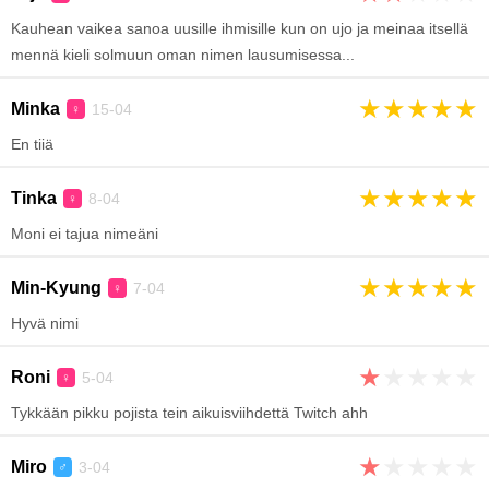
Kauhean vaikea sanoa uusille ihmisille kun on ujo ja meinaa itsellä
mennä kieli solmuun oman nimen lausumisessa...
★
★
★
★
★
Minka
15-04
♀
En tiiä
★
★
★
★
★
Tinka
8-04
♀
Moni ei tajua nimeäni
★
★
★
★
★
Min-Kyung
7-04
♀
Hyvä nimi
★
★
★
★
★
Roni
5-04
♀
Tykkään pikku pojista tein aikuisviihdettä Twitch ahh
★
★
★
★
★
Miro
3-04
♂