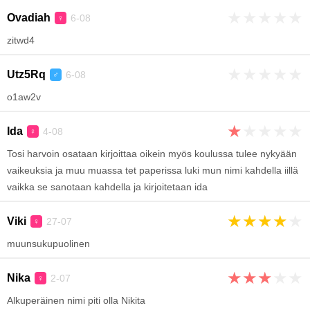
★
★
★
★
★
Ovadiah
6-08
♀
zitwd4
★
★
★
★
★
Utz5Rq
6-08
♂
o1aw2v
★
★
★
★
★
Ida
4-08
♀
Tosi harvoin osataan kirjoittaa oikein myös koulussa tulee nykyään
vaikeuksia ja muu muassa tet paperissa luki mun nimi kahdella iillä
vaikka se sanotaan kahdella ja kirjoitetaan ida
★
★
★
★
★
Viki
27-07
♀
muunsukupuolinen
★
★
★
★
★
Nika
2-07
♀
Alkuperäinen nimi piti olla Nikita