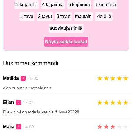
3 kirjaimia
4 kirjaimia
5 kirjaimia
6 kirjaimia
1 tavu
2 tavut
3 tavut
maittain
kielellä
suosittuja nimiä
Näytä kaikki luokat
Uusimmat kommentit
★
★
★
★
★
Matilda
26-09
♀
olen suomen ruotsalainen
★
★
★
★
★
Ellen
17-09
♀
Ellen nimi on todella kaunis & hyvä????!!
★
★
★
★
★
Maija
14-09
♀