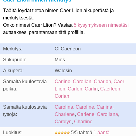
Täältä löydät tietoa nimen Caer Llion alkuperästä ja
merkityksestä.
Onko nimesi Caer Llion? Vastaa
5 kysymykseen nimestäsi
auttaaksesi parantamaan tätä profiilia.
Merkitys:
Of Caerleon
Sukupuoli:
Mies
Alkuperä:
Walesin
Samalta kuulostavia
Carlino
,
Carollan
,
Charlon
,
Caer-
poikia:
Llion
,
Carlon
,
Carlin
,
Caerleon
,
Corlan
Samalta kuulostavia
Carolina
,
Caroline
,
Carlina
,
tyttöjä:
Charlene
,
Carlene
,
Caroliana
,
Carolyn
,
Charline
Luokitus:
5/5 tähteä
1 ääntä