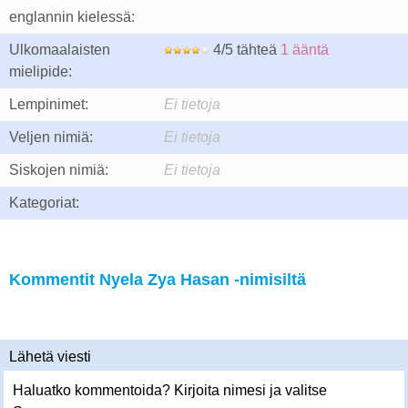
englannin kielessä:
Ulkomaalaisten
4/5 tähteä
1 ääntä
mielipide:
Lempinimet:
Ei tietoja
Veljen nimiä:
Ei tietoja
Siskojen nimiä:
Ei tietoja
Kategoriat:
Kommentit Nyela Zya Hasan -nimisiltä
Lähetä viesti
Haluatko kommentoida? Kirjoita nimesi ja valitse