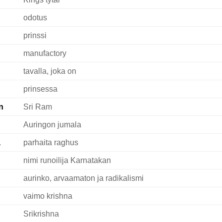
odotus
prinssi
manufactory
tavalla, joka on
prinsessa
n
Sri Ram
Auringon jumala
a
parhaita raghus
nimi runoilija Karnatakan
aurinko, arvaamaton ja radikalismi
vaimo krishna
Srikrishna