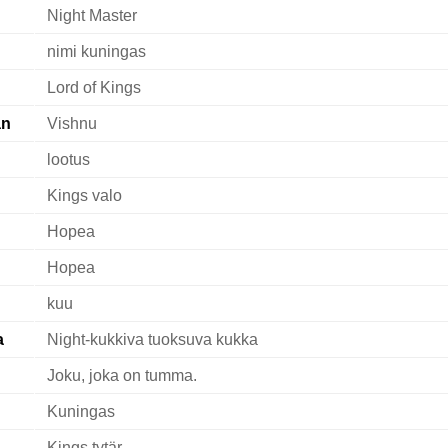
Night Master
nimi kuningas
Lord of Kings
an
Vishnu
lootus
Kings valo
Hopea
Hopea
kuu
a
Night-kukkiva tuoksuva kukka
Joku, joka on tumma.
Kuningas
Kings tytär