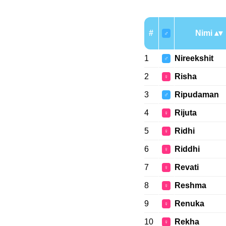
#
Nimi
♂
1
Nireekshit
♂
2
Risha
♀
3
Ripudaman
♂
4
Rijuta
♀
5
Ridhi
♀
6
Riddhi
♀
7
Revati
♀
8
Reshma
♀
9
Renuka
♀
10
Rekha
♀