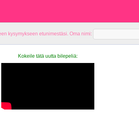
teen kysymykseen etunimestäsi. Oma nimi:
Kokeile tätä uutta bilepeliä: