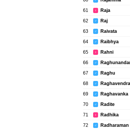
♂
61
Raja
♀
62
Raj
♂
63
Raivata
♂
64
Raibhya
♂
65
Rahni
♀
66
Raghunanda
♂
67
Raghu
♂
68
Raghavendr
♂
69
Raghavanka
♂
70
Radite
♂
71
Radhika
♀
72
Radharaman
♂