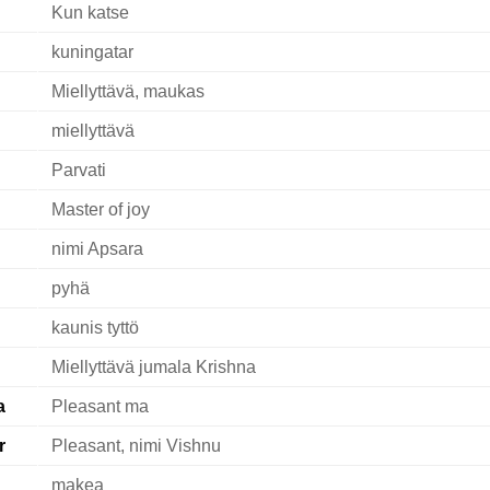
Kun katse
kuningatar
Miellyttävä, maukas
miellyttävä
Parvati
Master of joy
nimi Apsara
pyhä
kaunis tyttö
Miellyttävä jumala Krishna
a
Pleasant ma
r
Pleasant, nimi Vishnu
makea