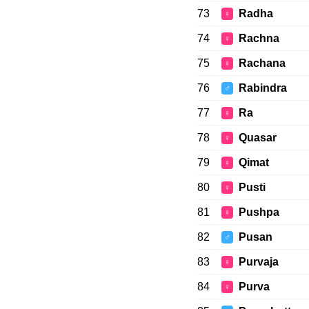
73
Radha
♀
74
Rachna
♀
75
Rachana
♀
76
Rabindra
♂
77
Ra
♀
78
Quasar
♀
79
Qimat
♀
80
Pusti
♀
81
Pushpa
♀
82
Pusan
♂
83
Purvaja
♀
84
Purva
♀