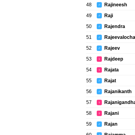
48
Rajineesh
♂
49
Raji
♂
50
Rajendra
♂
51
Rajeevaloch
♂
52
Rajeev
♂
53
Rajdeep
♀
54
Rajata
♀
55
Rajat
♂
56
Rajanikanth
♂
57
Rajanigandh
♀
58
Rajani
♀
59
Rajan
♂
60
Rajamma