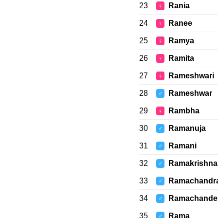
23
Rania
♀
24
Ranee
♀
25
Ramya
♀
26
Ramita
♀
27
Rameshwari
♀
28
Rameshwar
♂
29
Rambha
♀
30
Ramanuja
♂
31
Ramani
♂
32
Ramakrishna
♂
33
Ramachandr
♂
34
Ramachande
♂
35
Rama
♂