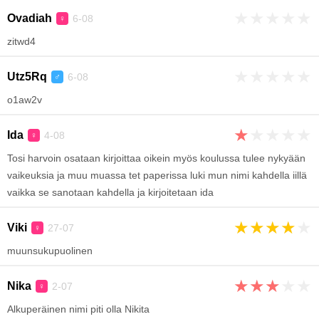
★
★
★
★
★
Ovadiah
6-08
♀
zitwd4
★
★
★
★
★
Utz5Rq
6-08
♂
o1aw2v
★
★
★
★
★
Ida
4-08
♀
Tosi harvoin osataan kirjoittaa oikein myös koulussa tulee nykyään
vaikeuksia ja muu muassa tet paperissa luki mun nimi kahdella iillä
vaikka se sanotaan kahdella ja kirjoitetaan ida
★
★
★
★
★
Viki
27-07
♀
muunsukupuolinen
★
★
★
★
★
Nika
2-07
♀
Alkuperäinen nimi piti olla Nikita