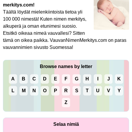
merkitys.com!
Täältä löydät mielenkiintoista tietoa yli
100 000 nimestä! Kuten nimen merkitys,
alkuperä ja oman etunimesi suosio.
Etsitkö oikeaa nimeä vauvallesi? Sitten
tämä on oikea paikka. VauvanNimenMerkitys.com on paras
vauvannimien sivusto Suomessa!
Browse names by letter
A
B
C
D
E
F
G
H
I
J
K
L
M
N
O
P
R
S
T
U
V
Y
Z
Selaa nimiä