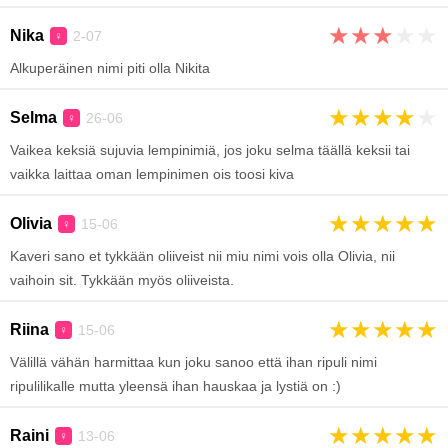
★
★
★
★
★
Nika
2-07
♀
Alkuperäinen nimi piti olla Nikita
★
★
★
★
★
Selma
26-06
♀
Vaikea keksiä sujuvia lempinimiä, jos joku selma täällä keksii tai
vaikka laittaa oman lempinimen ois toosi kiva
★
★
★
★
★
Olivia
15-06
♀
Kaveri sano et tykkään oliiveist nii miu nimi vois olla Olivia, nii
vaihoin sit. Tykkään myös oliiveista.
★
★
★
★
★
Riina
15-06
♀
Välillä vähän harmittaa kun joku sanoo että ihan ripuli nimi
ripulilikalle mutta yleensä ihan hauskaa ja lystiä on :)
★
★
★
★
★
Raini
13-06
♀