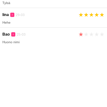
Tylsä
★
★
★
★
★
Iina
29-03
♀
Hehe
★
★
★
★
★
Bao
25-03
♀
Huono nimi