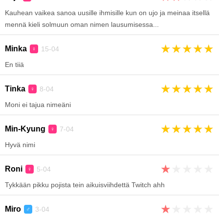
Kauhean vaikea sanoa uusille ihmisille kun on ujo ja meinaa itsellä
mennä kieli solmuun oman nimen lausumisessa...
★
★
★
★
★
Minka
15-04
♀
En tiiä
★
★
★
★
★
Tinka
8-04
♀
Moni ei tajua nimeäni
★
★
★
★
★
Min-Kyung
7-04
♀
Hyvä nimi
★
★
★
★
★
Roni
5-04
♀
Tykkään pikku pojista tein aikuisviihdettä Twitch ahh
★
★
★
★
★
Miro
3-04
♂