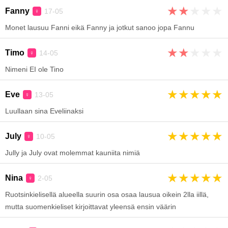
★
★
★
★
★
Fanny
17-05
♀
Monet lausuu Fanni eikä Fanny ja jotkut sanoo jopa Fannu
★
★
★
★
★
Timo
14-05
♀
Nimeni EI ole Tino
★
★
★
★
★
Eve
13-05
♀
Luullaan sina Eveliinaksi
★
★
★
★
★
July
10-05
♀
Jully ja July ovat molemmat kauniita nimiä
★
★
★
★
★
Nina
2-05
♀
Ruotsinkielisellä alueella suurin osa osaa lausua oikein 2lla iillä,
mutta suomenkieliset kirjoittavat yleensä ensin väärin