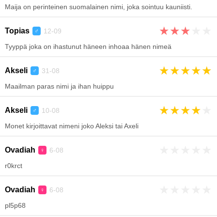
Maija on perinteinen suomalainen nimi, joka sointuu kauniisti.
★
★
★
★
★
Topias
12-09
♂
Tyyppä joka on ihastunut häneen inhoaa hänen nimeä
★
★
★
★
★
Akseli
31-08
♂
Maailman paras nimi ja ihan huippu
★
★
★
★
★
Akseli
10-08
♂
Monet kirjoittavat nimeni joko Aleksi tai Axeli
★
★
★
★
★
Ovadiah
6-08
♀
r0krct
★
★
★
★
★
Ovadiah
6-08
♀
pl5p68