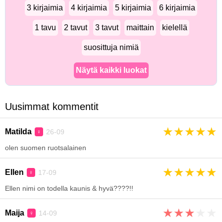
3 kirjaimia
4 kirjaimia
5 kirjaimia
6 kirjaimia
1 tavu
2 tavut
3 tavut
maittain
kielellä
suosittuja nimiä
Näytä kaikki luokat
Uusimmat kommentit
★
★
★
★
★
Matilda
26-09
♀
olen suomen ruotsalainen
★
★
★
★
★
Ellen
17-09
♀
Ellen nimi on todella kaunis & hyvä????!!
★
★
★
★
★
Maija
14-09
♀