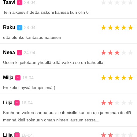
★
★
★
★
★
Taavi
29-04
♀
Tein aikuisviihdettä siskoni kanssa kun olin 6
★
★
★
★
★
Raku
28-04
♂
että olenko kantasuomalainen
★
★
★
★
★
Neea
24-04
♀
Usein kirjoitetaan yhdellä e:llä vaikka se on kahdella
★
★
★
★
★
Milja
18-04
♀
En keksi hyviä lempinimiä:(
★
★
★
★
★
Lilja
16-04
♀
Kauhean vaikea sanoa uusille ihmisille kun on ujo ja meinaa itsellä
mennä kieli solmuun oman nimen lausumisessa...
★
★
★
★
★
Lilja
16-04
♀