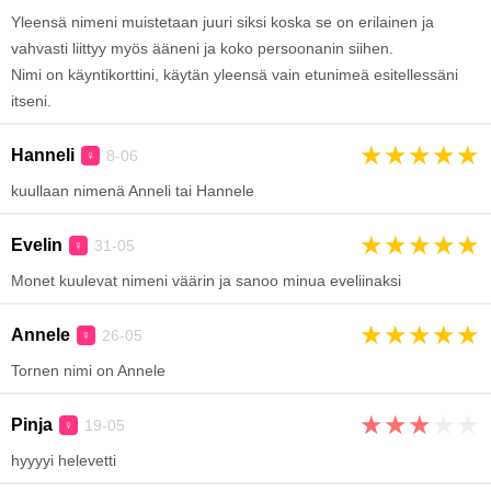
Yleensä nimeni muistetaan juuri siksi koska se on erilainen ja
vahvasti liittyy myös ääneni ja koko persoonanin siihen.
Nimi on käyntikorttini, käytän yleensä vain etunimeä esitellessäni
itseni.
★
★
★
★
★
Hanneli
8-06
♀
kuullaan nimenä Anneli tai Hannele
★
★
★
★
★
Evelin
31-05
♀
Monet kuulevat nimeni väärin ja sanoo minua eveliinaksi
★
★
★
★
★
Annele
26-05
♀
Tornen nimi on Annele
★
★
★
★
★
Pinja
19-05
♀
hyyyyi helevetti