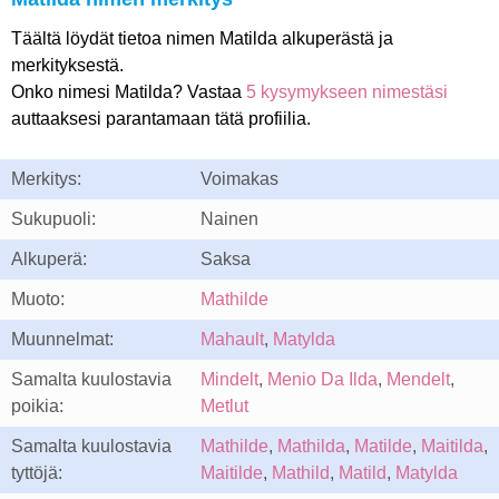
Täältä löydät tietoa nimen Matilda alkuperästä ja
merkityksestä.
Onko nimesi Matilda? Vastaa
5 kysymykseen nimestäsi
auttaaksesi parantamaan tätä profiilia.
Merkitys:
Voimakas
Sukupuoli:
Nainen
Alkuperä:
Saksa
Muoto:
Mathilde
Muunnelmat:
Mahault
,
Matylda
Samalta kuulostavia
Mindelt
,
Menio Da Ilda
,
Mendelt
,
poikia:
Metlut
Samalta kuulostavia
Mathilde
,
Mathilda
,
Matilde
,
Maitilda
,
tyttöjä:
Maitilde
,
Mathild
,
Matild
,
Matylda