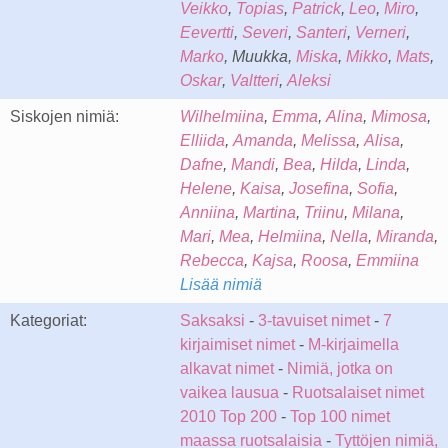
Veikko
,
Topias
,
Patrick
,
Leo
,
Miro
,
Eevertti
,
Severi
,
Santeri
,
Verneri
,
Marko
, Muukka,
Miska
,
Mikko
,
Mats
,
Oskar
,
Valtteri
,
Aleksi
Siskojen nimiä:
Wilhelmiina
,
Emma
,
Alina
,
Mimosa
,
Elliida
,
Amanda
,
Melissa
,
Alisa
,
Dafne
,
Mandi
,
Bea
,
Hilda
,
Linda
,
Helene
,
Kaisa
,
Josefina
,
Sofia
,
Anniina
,
Martina
,
Triinu
,
Milana
,
Mari
,
Mea
,
Helmiina
,
Nella
,
Miranda
,
Rebecca
,
Kajsa
,
Roosa
,
Emmiina
Lisää nimiä
Kategoriat:
Saksaksi
-
3-tavuiset nimet
-
7
kirjaimiset nimet
-
M-kirjaimella
alkavat nimet
-
Nimiä, jotka on
vaikea lausua
-
Ruotsalaiset nimet
2010 Top 200
-
Top 100 nimet
maassa ruotsalaisia
-
Tyttöjen nimiä,