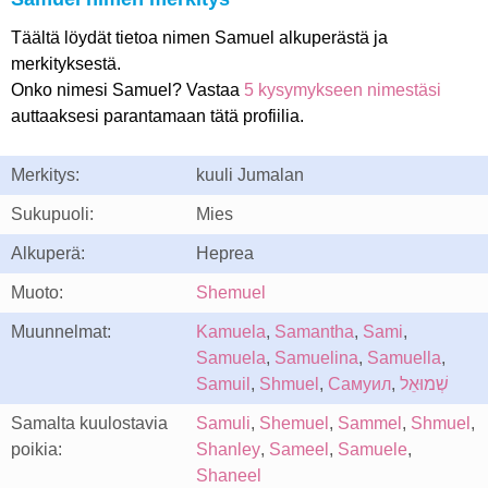
Täältä löydät tietoa nimen Samuel alkuperästä ja
merkityksestä.
Onko nimesi Samuel? Vastaa
5 kysymykseen nimestäsi
auttaaksesi parantamaan tätä profiilia.
Merkitys:
kuuli Jumalan
Sukupuoli:
Mies
Alkuperä:
Heprea
Muoto:
Shemuel
Muunnelmat:
Kamuela
,
Samantha
,
Sami
,
Samuela
,
Samuelina
,
Samuella
,
Samuil
,
Shmuel
,
Самуил
,
שְׁמוּאֵל
Samalta kuulostavia
Samuli
,
Shemuel
,
Sammel
,
Shmuel
,
poikia:
Shanley
,
Sameel
,
Samuele
,
Shaneel