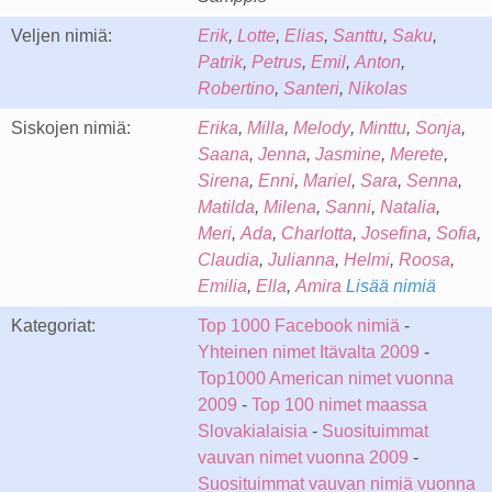
Veljen nimiä:
Erik
,
Lotte
,
Elias
,
Santtu
,
Saku
,
Patrik
,
Petrus
,
Emil
,
Anton
,
Robertino
,
Santeri
,
Nikolas
Siskojen nimiä:
Erika
,
Milla
,
Melody
,
Minttu
,
Sonja
,
Saana
,
Jenna
,
Jasmine
,
Merete
,
Sirena
,
Enni
,
Mariel
,
Sara
,
Senna
,
Matilda
,
Milena
,
Sanni
,
Natalia
,
Meri
,
Ada
,
Charlotta
,
Josefina
,
Sofia
,
Claudia
,
Julianna
,
Helmi
,
Roosa
,
Emilia
,
Ella
,
Amira
Lisää nimiä
Kategoriat:
Top 1000 Facebook nimiä
-
Yhteinen nimet Itävalta 2009
-
Top1000 American nimet vuonna
2009
-
Top 100 nimet maassa
Slovakialaisia
-
Suosituimmat
vauvan nimet vuonna 2009
-
Suosituimmat vauvan nimiä vuonna