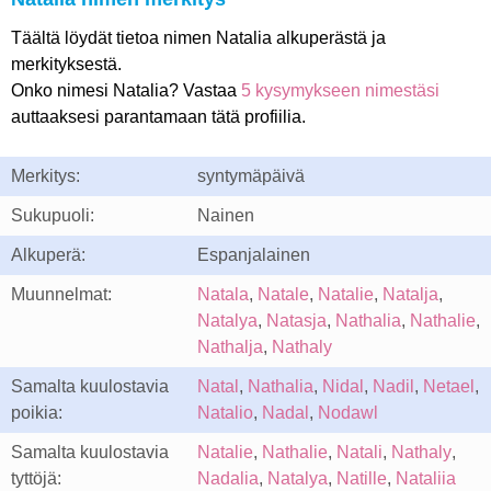
Täältä löydät tietoa nimen Natalia alkuperästä ja
merkityksestä.
Onko nimesi Natalia? Vastaa
5 kysymykseen nimestäsi
auttaaksesi parantamaan tätä profiilia.
Merkitys:
syntymäpäivä
Sukupuoli:
Nainen
Alkuperä:
Espanjalainen
Muunnelmat:
Natala
,
Natale
,
Natalie
,
Natalja
,
Natalya
,
Natasja
,
Nathalia
,
Nathalie
,
Nathalja
,
Nathaly
Samalta kuulostavia
Natal
,
Nathalia
,
Nidal
,
Nadil
,
Netael
,
poikia:
Natalio
,
Nadal
,
Nodawl
Samalta kuulostavia
Natalie
,
Nathalie
,
Natali
,
Nathaly
,
tyttöjä:
Nadalia
,
Natalya
,
Natille
,
Nataliia