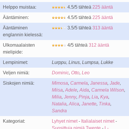
Helppo muistaa:
4.5/5 tähteä
225 ääntä
Ääntäminen:
4.5/5 tähteä
225 ääntä
Ääntäminen
3.5/5 tähteä
313 ääntä
englannin kielessä:
Ulkomaalaisten
4/5 tähteä
312 ääntä
mielipide:
Lempinimet:
Lurppu, Linus, Lumpsa, Lukke
Veljen nimiä:
Dominic
,
Otto
,
Leo
Siskojen nimiä:
Mimosa
,
Carmela
,
Janessa
,
Jade
,
Miisa
,
Adele
,
Aida
,
Carmela Wilson
,
Milia
,
Jenny
,
Pinja
,
Lia
,
Kya
,
Natalia
,
Alica
,
Janette
,
Tinka
,
Sandra
Kategoriat:
Lyhyet nimet
-
Italialaiset nimet
-
Suosittuja nimiä Twente
-
L-