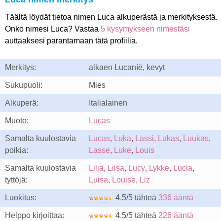
Täältä löydät tietoa nimen Luca alkuperästä ja merkityksestä.
Onko nimesi Luca? Vastaa
5 kysymykseen nimestäsi
auttaaksesi parantamaan tätä profiilia.
Merkitys:
alkaen Lucaníë, kevyt
Sukupuoli:
Mies
Alkuperä:
Italialainen
Muoto:
Lucas
Samalta kuulostavia
Lucas
,
Luka
,
Lassi
,
Lukas
,
Luukas
,
poikia:
Lasse
,
Luke
,
Louis
Samalta kuulostavia
Lilja
,
Liisa
,
Lucy
,
Lykke
,
Lucia
,
tyttöjä:
Luisa
,
Louise
,
Liz
Luokitus:
4.5/5 tähteä
336 ääntä
Helppo kirjoittaa:
4.5/5 tähteä
226 ääntä