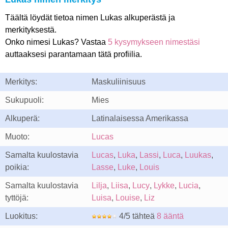
Täältä löydät tietoa nimen Lukas alkuperästä ja
merkityksestä.
Onko nimesi Lukas? Vastaa
5 kysymykseen nimestäsi
auttaaksesi parantamaan tätä profiilia.
Merkitys:
Maskuliinisuus
Sukupuoli:
Mies
Alkuperä:
Latinalaisessa Amerikassa
Muoto:
Lucas
Samalta kuulostavia
Lucas
,
Luka
,
Lassi
,
Luca
,
Luukas
,
poikia:
Lasse
,
Luke
,
Louis
Samalta kuulostavia
Lilja
,
Liisa
,
Lucy
,
Lykke
,
Lucia
,
tyttöjä:
Luisa
,
Louise
,
Liz
Luokitus:
4/5 tähteä
8 ääntä