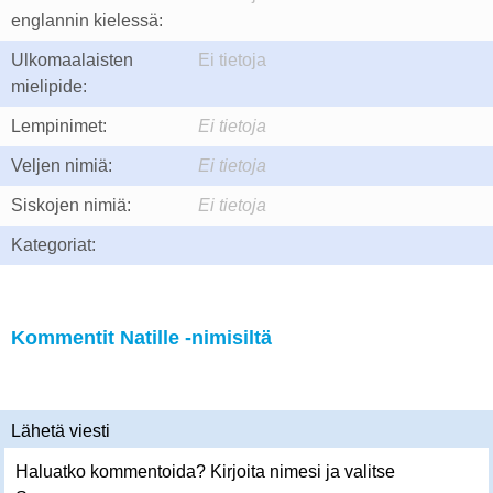
englannin kielessä:
Ulkomaalaisten
Ei tietoja
mielipide:
Lempinimet:
Ei tietoja
Veljen nimiä:
Ei tietoja
Siskojen nimiä:
Ei tietoja
Kategoriat:
Kommentit Natille -nimisiltä
Lähetä viesti
Haluatko kommentoida? Kirjoita nimesi ja valitse