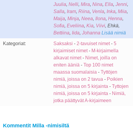
Juulia
,
Nelli
,
Mira
,
Nina
,
Ella
,
Jenni
,
Salla
,
Iram
,
Riina
,
Venla
,
Inka
,
Miia
,
Maija
,
Minja
,
Neea
,
Ilona
,
Henna
,
Sofia
,
Eveliina
,
Kia
,
Viivi
, Ehkä,
Bettiina
,
Iida
,
Johanna
Lisää nimiä
Kategoriat:
Saksaksi
-
2-tavuiset nimet
-
5
kirjaimiset nimet
-
M-kirjaimella
alkavat nimet
-
Nimet, joilla on
eniten ääniä
-
Top 100 nimet
maassa suomalaisia
-
Tyttöjen
nimiä, joissa on 2 tavua
-
Poikien
nimiä, joissa on 5 kirjainta
-
Tyttojen
nimiä, joissa on 5 kirjainta
-
Nimiä,
jotka päättyvät A-kirjaimeen
Kommentit Milla -nimisiltä