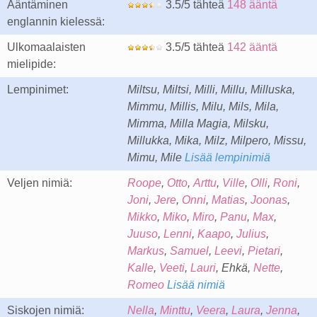
Ääntäminen
3.5/5 tähteä
148 ääntä
englannin kielessä:
Ulkomaalaisten
3.5/5 tähteä
142 ääntä
mielipide:
Lempinimet:
Miltsu, Miltsi, Milli, Millu, Milluska,
Mimmu, Millis, Milu, Mils, Mila,
Mimma, Milla Magia, Milsku,
Millukka, Mika, Milz, Milpero, Missu,
Mimu, Mile
Lisää lempinimiä
Veljen nimiä:
Roope
,
Otto
,
Arttu
,
Ville
,
Olli
,
Roni
,
Joni
,
Jere
,
Onni
,
Matias
,
Joonas
,
Mikko
,
Miko
,
Miro
,
Panu
,
Max
,
Juuso
,
Lenni
,
Kaapo
,
Julius
,
Markus
,
Samuel
,
Leevi
,
Pietari
,
Kalle
,
Veeti
,
Lauri
, Ehkä,
Nette
,
Romeo
Lisää nimiä
Siskojen nimiä:
Nella
,
Minttu
,
Veera
,
Laura
,
Jenna
,