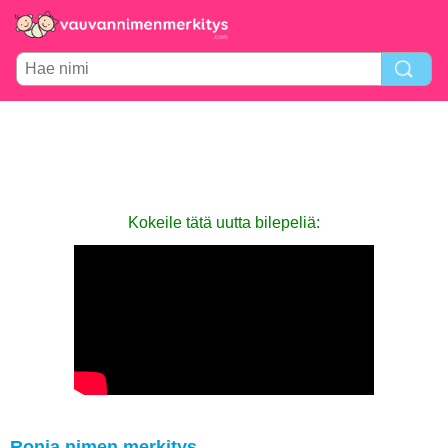
Kokeile tätä uutta bilepeliä:
Ronja nimen merkitys