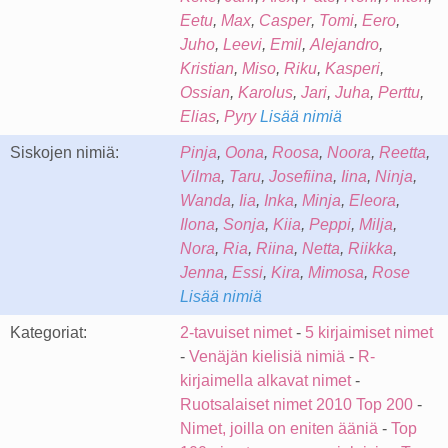
Eetu
,
Max
,
Casper
,
Tomi
,
Eero
,
Juho
,
Leevi
,
Emil
,
Alejandro
,
Kristian
,
Miso
,
Riku
,
Kasperi
,
Ossian
,
Karolus
,
Jari
,
Juha
,
Perttu
,
Elias
,
Pyry
Lisää nimiä
Siskojen nimiä:
Pinja
,
Oona
,
Roosa
,
Noora
,
Reetta
,
Vilma
,
Taru
,
Josefiina
,
Iina
,
Ninja
,
Wanda
,
Iia
,
Inka
,
Minja
,
Eleora
,
Ilona
,
Sonja
,
Kiia
,
Peppi
,
Milja
,
Nora
,
Ria
,
Riina
,
Netta
,
Riikka
,
Jenna
,
Essi
,
Kira
,
Mimosa
,
Rose
Lisää nimiä
Kategoriat:
2-tavuiset nimet
-
5 kirjaimiset nimet
-
Venäjän kielisiä nimiä
-
R-
kirjaimella alkavat nimet
-
Ruotsalaiset nimet 2010 Top 200
-
Nimet, joilla on eniten ääniä
-
Top