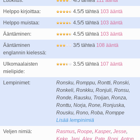
Luokitus:
4/5 tähteä
111 ääntä
Helppo kirjoittaa:
4.5/5 tähteä
103 ääntä
Helppo muistaa:
4.5/5 tähteä
103 ääntä
Ääntäminen:
4.5/5 tähteä
103 ääntä
Ääntäminen
3/5 tähteä
108 ääntä
englannin kielessä:
Ulkomaalaisten
3.5/5 tähteä
107 ääntä
mielipide:
Lempinimet:
Ronsku, Romppu, Rontti, Ronski,
Ronkeli, Ronkku, Ronjuli, Ronsu,
Ronde, Rausku, Troijan, Ronza,
Ronttu, Norja, Rone, Ronjuska,
Rousku, Rono, Roba, Romppe
Lisää lempinimiä
Veljen nimiä:
Rasmus
,
Roope
,
Kasper
,
Jesse
,
Keke
,
Jani
,
Alex
,
Pate
,
Roni
,
Anton
,