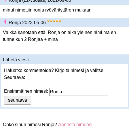
Ronja (22-vuotias) 2022-09-05
minut nimettiin ronja ryövärityttären mukaan
Ronja 2023-05-06
Vaikka sanotaan että, Ronja on aika yleinen nimi mä en
tunne kun 2 Ronjaa + minä
Lähetä viesti
Haluatko kommentoida? Kirjoita nimesi ja valitse
Seuraava:
Ensimmäinen nimesi:
Onko sinun nimesi Ronja?
Äänestä nimeäsi