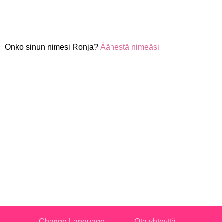
Onko sinun nimesi Ronja?
Äänestä nimeäsi
Change Language
Ota yhteyttä