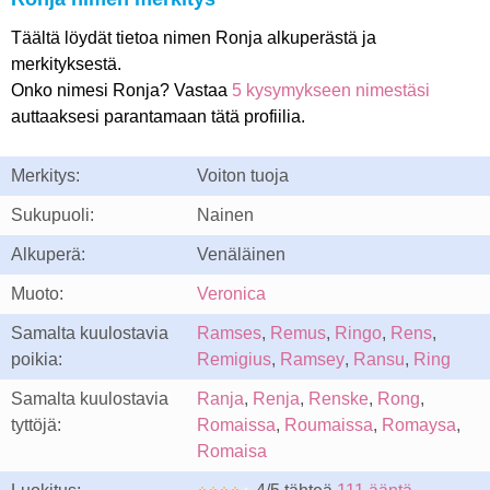
Täältä löydät tietoa nimen Ronja alkuperästä ja
merkityksestä.
Onko nimesi Ronja? Vastaa
5 kysymykseen nimestäsi
auttaaksesi parantamaan tätä profiilia.
Merkitys:
Voiton tuoja
Sukupuoli:
Nainen
Alkuperä:
Venäläinen
Muoto:
Veronica
Samalta kuulostavia
Ramses
,
Remus
,
Ringo
,
Rens
,
poikia:
Remigius
,
Ramsey
,
Ransu
,
Ring
Samalta kuulostavia
Ranja
,
Renja
,
Renske
,
Rong
,
tyttöjä:
Romaissa
,
Roumaissa
,
Romaysa
,
Romaisa