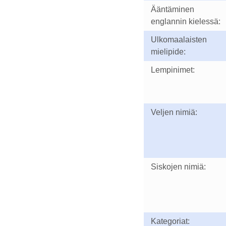
Ääntäminen
englannin kielessä:
Ulkomaalaisten
mielipide:
Lempinimet:
Veljen nimiä:
Siskojen nimiä:
Kategoriat: