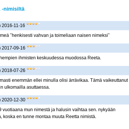
-nimisiltä
s) 2016-11-16
imeä "henkisesti vahvan ja toimeliaan naisen nimeksi"
s) 2017-09-16
nhempien ihmisten keskuudessa muodossa Reeta.
s) 2018-07-26
rmasti enemmän ellei minulla olisi ärrävikaa. Tämä vaikeuttanut
in ulkomailla asuttaessa.
s) 2020-12-30
9 vuotiaana mun nimestä ja halusin vaihtaa sen. nykyään
tä, koska en tunne montaa muuta Reetta nimistä.