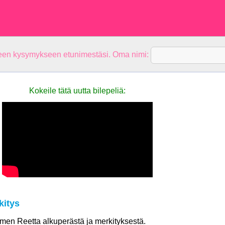
teen kysymykseen etunimestäsi. Oma nimi:
Kokeile tätä uutta bilepeliä:
kitys
nimen Reetta alkuperästä ja merkityksestä.