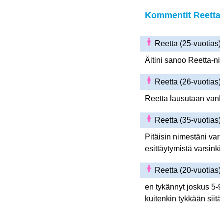
Kommentit Reetta 
Reetta (25-vuotia
Äitini sanoo Reetta-n
Reetta (26-vuotia
Reetta lausutaan va
Reetta (35-vuotia
Pitäisin nimestäni va
esittäytymistä varsink
Reetta (20-vuotia
en tykännyt joskus 5-
kuitenkin tykkään sii