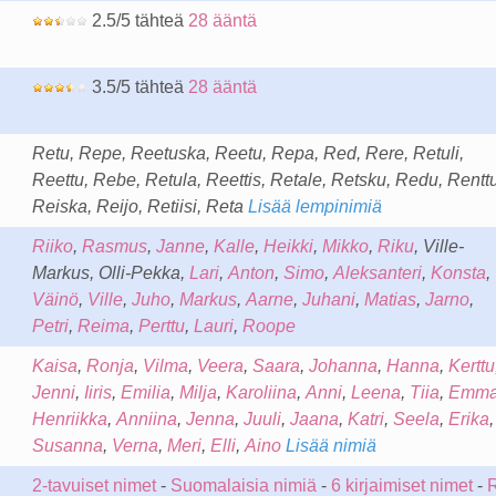
2.5/5 tähteä
28 ääntä
3.5/5 tähteä
28 ääntä
Retu, Repe, Reetuska, Reetu, Repa, Red, Rere, Retuli,
Reettu, Rebe, Retula, Reettis, Retale, Retsku, Redu, Renttu
Reiska, Reijo, Retiisi, Reta
Lisää lempinimiä
Riiko
,
Rasmus
,
Janne
,
Kalle
,
Heikki
,
Mikko
,
Riku
, Ville-
Markus, Olli-Pekka,
Lari
,
Anton
,
Simo
,
Aleksanteri
,
Konsta
,
Väinö
,
Ville
,
Juho
,
Markus
,
Aarne
,
Juhani
,
Matias
,
Jarno
,
Petri
,
Reima
,
Perttu
,
Lauri
,
Roope
Kaisa
,
Ronja
,
Vilma
,
Veera
,
Saara
,
Johanna
,
Hanna
,
Kerttu
Jenni
,
Iiris
,
Emilia
,
Milja
,
Karoliina
,
Anni
,
Leena
,
Tiia
,
Emm
Henriikka
,
Anniina
,
Jenna
,
Juuli
,
Jaana
,
Katri
,
Seela
,
Erika
,
Susanna
,
Verna
,
Meri
,
Elli
,
Aino
Lisää nimiä
2-tavuiset nimet
-
Suomalaisia nimiä
-
6 kirjaimiset nimet
-
R