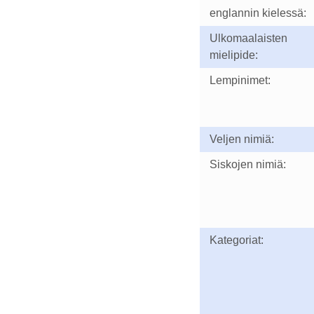
englannin kielessä:
Ulkomaalaisten
mielipide:
Lempinimet:
Veljen nimiä:
Siskojen nimiä:
Kategoriat: