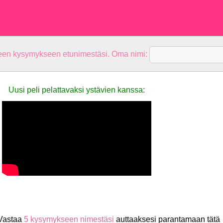
teen kysymykseen etunimestäsi. Oma nimi:
Uusi peli pelattavaksi ystävien kanssa:
Vastaa
5 kysymykseen nimestäsi
auttaaksesi parantamaan tätä