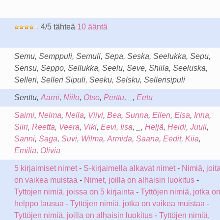
4/5 tähteä
10 ääntä
Semu, Semppuli, Semuli, Sepa, Seska, Seelukka, Sepu,
Sensu, Seppo, Sellukka, Seelu, Seve, Shiila, Seeluska,
Selleri, Selleri Sipuli, Seeku, Selsku, Sellerisipuli
Senttu,
Aarni
,
Niilo
,
Otso
,
Perttu
, _,
Eetu
Saimi
,
Nelma
,
Nella
,
Viivi
,
Bea
,
Sunna
,
Ellen
,
Elsa
,
Inna
,
Siiri
,
Reetta
,
Veera
,
Viki
,
Eevi
,
Iisa
, _,
Heljä
,
Heidi
,
Juuli
,
Sanni
,
Saga
,
Suvi
,
Wilma
,
Armida
,
Saana
,
Eedit
,
Kiia
,
Emilia
,
Olivia
5 kirjaimiset nimet
-
S-kirjaimella alkavat nimet
-
Nimiä, joit
on vaikea muistaa
-
Nimet, joilla on alhaisin luokitus
-
Tyttojen nimiä, joissa on 5 kirjainta
-
Tyttöjen nimiä, jotka o
helppo lausua
-
Tyttöjen nimiä, jotka on vaikea muistaa
-
Tyttöjen nimiä, joilla on alhaisin luokitus
-
Tyttöjen nimiä,