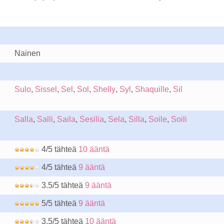
Nainen
Sulo
,
Sissel
,
Sel
,
Sol
,
Shelly
,
Syl
,
Shaquille
,
Sil
Salla
,
Salli
,
Saila
,
Sesilia
,
Sela
,
Silla
,
Soile
,
Soili
4/5 tähteä
10 ääntä
4/5 tähteä
9 ääntä
3.5/5 tähteä
9 ääntä
5/5 tähteä
9 ääntä
3.5/5 tähteä
10 ääntä