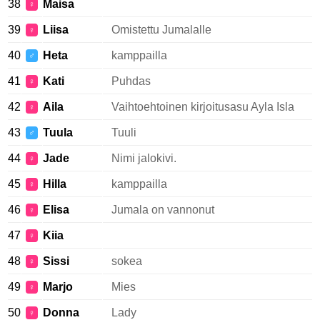
38
Maisa
♀
39
Liisa
Omistettu Jumalalle
♀
40
Heta
kamppailla
♂
41
Kati
Puhdas
♀
42
Aila
Vaihtoehtoinen kirjoitusasu Ayla Isla
♀
43
Tuula
Tuuli
♂
44
Jade
Nimi jalokivi.
♀
45
Hilla
kamppailla
♀
46
Elisa
Jumala on vannonut
♀
47
Kiia
♀
48
Sissi
sokea
♀
49
Marjo
Mies
♀
50
Donna
Lady
♀