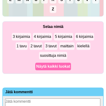
Z
Selaa nimiä
3 kirjaimia
4 kirjaimia
5 kirjaimia
6 kirjaimia
1 tavu
2 tavut
3 tavut
maittain
kielellä
suosittuja nimiä
Näytä kaikki luokat
Jätä kommentti