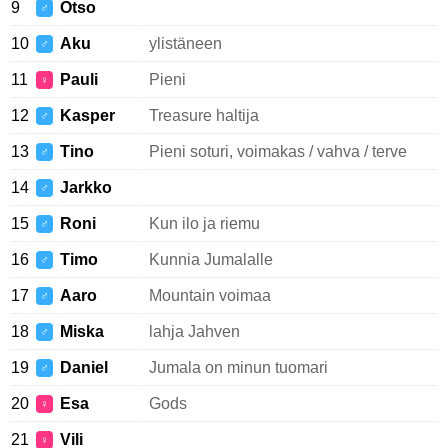
9
Otso
♂
10
Aku
ylistäneen
♂
11
Pauli
Pieni
♀
12
Kasper
Treasure haltija
♂
13
Tino
Pieni soturi, voimakas / vahva / terve
♂
14
Jarkko
♂
15
Roni
Kun ilo ja riemu
♂
16
Timo
Kunnia Jumalalle
♂
17
Aaro
Mountain voimaa
♂
18
Miska
lahja Jahven
♂
19
Daniel
Jumala on minun tuomari
♂
20
Esa
Gods
♀
21
Vili
♀