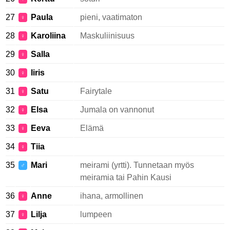
27
Paula
pieni, vaatimaton
♀
28
Karoliina
Maskuliinisuus
♀
29
Salla
♀
30
Iiris
♀
31
Satu
Fairytale
♀
32
Elsa
Jumala on vannonut
♀
33
Eeva
Elämä
♀
34
Tiia
♀
35
Mari
meirami (yrtti). Tunnetaan myös
♂
meiramia tai Pahin Kausi
36
Anne
ihana, armollinen
♀
37
Lilja
lumpeen
♀