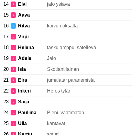
14
Elvi
jalo ystävä
♀
15
Aava
♀
16
Ritva
koivun oksalla
♂
17
Virpi
♀
18
Helena
taskulamppu, säteilevä
♀
19
Adele
Jalo
♀
20
Isla
Skotlantilainen
♀
21
Eira
jumalatar paranemista
♀
22
Inkeri
Heros tytär
♀
23
Saija
♀
24
Pauliina
Pieni, vaatimaton
♀
25
Ulla
kantavat
♀
26
Kerttu
soturi
♀