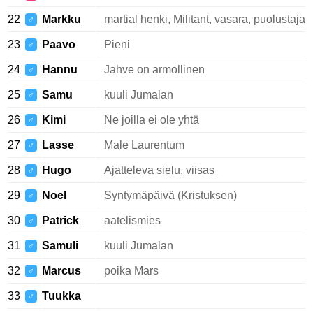
22
Markku
martial henki, Militant, vasara, puolustaja
♂
23
Paavo
Pieni
♂
24
Hannu
Jahve on armollinen
♂
25
Samu
kuuli Jumalan
♂
26
Kimi
Ne joilla ei ole yhtä
♂
27
Lasse
Male Laurentum
♂
28
Hugo
Ajatteleva sielu, viisas
♂
29
Noel
Syntymäpäivä (Kristuksen)
♂
30
Patrick
aatelismies
♂
31
Samuli
kuuli Jumalan
♂
32
Marcus
poika Mars
♂
33
Tuukka
♂