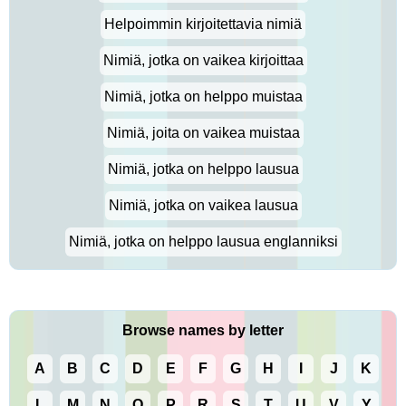
Helpoimmin kirjoitettavia nimiä
Nimiä, jotka on vaikea kirjoittaa
Nimiä, jotka on helppo muistaa
Nimiä, joita on vaikea muistaa
Nimiä, jotka on helppo lausua
Nimiä, jotka on vaikea lausua
Nimiä, jotka on helppo lausua englanniksi
Browse names by letter
A
B
C
D
E
F
G
H
I
J
K
L
M
N
O
P
R
S
T
U
V
Y