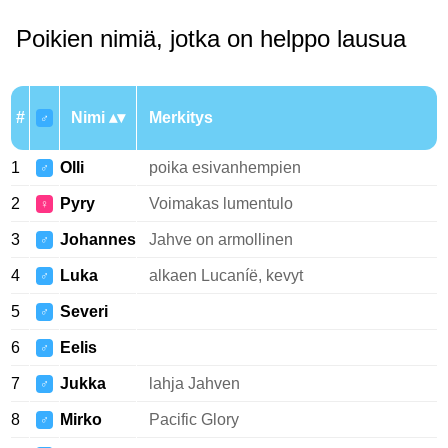
Poikien nimiä, jotka on helppo lausua
#
Nimi
Merkitys
♂
1
Olli
poika esivanhempien
♂
2
Pyry
Voimakas lumentulo
♀
3
Johannes
Jahve on armollinen
♂
4
Luka
alkaen Lucaníë, kevyt
♂
5
Severi
♂
6
Eelis
♂
7
Jukka
lahja Jahven
♂
8
Mirko
Pacific Glory
♂