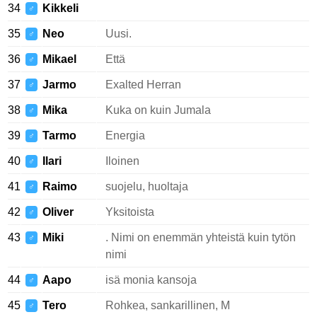
34
Kikkeli
♂
35
Neo
Uusi.
♂
36
Mikael
Että
♂
37
Jarmo
Exalted Herran
♂
38
Mika
Kuka on kuin Jumala
♂
39
Tarmo
Energia
♂
40
Ilari
Iloinen
♂
41
Raimo
suojelu, huoltaja
♂
42
Oliver
Yksitoista
♂
43
Miki
. Nimi on enemmän yhteistä kuin tytön
♂
nimi
44
Aapo
isä monia kansoja
♂
45
Tero
Rohkea, sankarillinen, M
♂