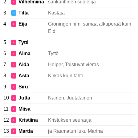
2
Vilhelmiina
sankarillinen suojelija
♀
3
Titta
Kastaja
♂
4
Eija
Groningen nimi samaa alkuperää kuin
♀
Eid
5
Tytti
♀
6
Alma
Tyttö
♀
7
Aida
Helper, Toistuvat vieras
♀
8
Asta
Kirkas kuin tähti
♀
9
Siru
♀
10
Jutta
Nainen, Juutalainen
♀
11
Miisa
♀
12
Kristiina
Kristuksen seuraaja
♀
13
Martta
ja Raamatun luku Martha
♀