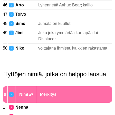
46
Arto
Lyhennettä Arthur: Bear; kallio
♂
47
Toivo
♂
48
Simo
Jumala on kuullut
♂
49
Jimi
Joku joka ymmärtää kantapää tai
♂
Displacer
50
Niko
voittajana ihmiset, kaikkien rakastama
♂
Tyttöjen nimiä, jotka on helppo lausua
#
Nimi
Merkitys
♂
1
Nenna
♀