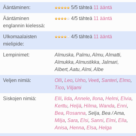
Ääntäminen:
5/5 tähteä
11 ääntä
Ääntäminen
4/5 tähteä
11 ääntä
englannin kielessä:
Ulkomaalaisten
4/5 tähteä
11 ääntä
mielipide:
Lempinimet:
Almuska, Palmu, Almu, Almatti,
Almukka, Almustikka, Jalmari,
Albert, Aatu, Almi, Albe
Veljen nimiä:
Olli
,
Leo
,
Urho
,
Veeti
,
Santeri
,
Elmo
,
Tico
,
Viljami
Siskojen nimiä:
Elli
,
Iida
,
Annele
,
Ilona
,
Helmi
,
Elvia
,
Kerttu
,
Heljä
,
Hilma
,
Wanda
,
Enni
,
Bea
,
Rosanna
, Selja, Bea / Ama,
Milja
,
Sara
,
Elsi
,
Sanni
,
Elmi
,
Ella
,
Anisa
,
Henna
,
Elsa
,
Helga