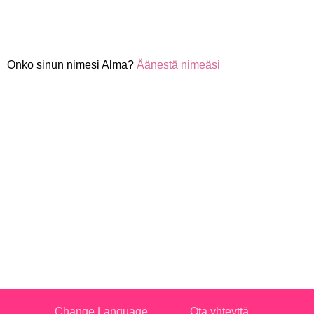
Onko sinun nimesi Alma?
Äänestä nimeäsi
Change Language
Ota yhteyttä