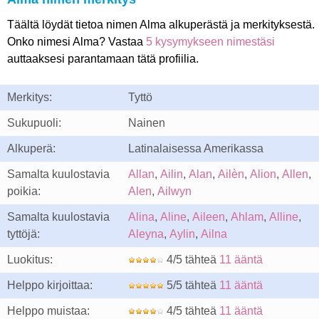
Täältä löydät tietoa nimen Alma alkuperästä ja merkityksestä.
Onko nimesi Alma? Vastaa
5 kysymykseen nimestäsi
auttaaksesi parantamaan tätä profiilia.
Merkitys:
Tyttö
Sukupuoli:
Nainen
Alkuperä:
Latinalaisessa Amerikassa
Samalta kuulostavia
Allan
,
Ailin
,
Alan
,
Ailèn
,
Alion
,
Allen
,
poikia:
Alen
,
Ailwyn
Samalta kuulostavia
Alina
,
Aline
,
Aileen
,
Ahlam
,
Alline
,
tyttöjä:
Aleyna
,
Aylin
,
Ailna
Luokitus:
4/5 tähteä
11 ääntä
Helppo kirjoittaa:
5/5 tähteä
11 ääntä
Helppo muistaa:
4/5 tähteä
11 ääntä