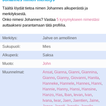
Täältä löydät tietoa nimen Johannes alkuperästä ja
merkityksestä.
Onko nimesi Johannes? Vastaa
5 kysymykseen nimestäsi
auttaaksesi parantamaan tätä profiilia.
Merkitys:
Jahve on armollinen
Sukupuoli:
Mies
Alkuperä:
Saksa
Muoto:
John
Muunnelmat:
Ansat
,
Gianna
,
Gianni
,
Giannina
,
Gianno
,
Gianny
,
Giovanni
,
Hanita
,
Hanneke
,
Hannele
,
Hannes
,
Hanni
,
Hannie
,
Hanny
,
Hansi
,
Hansine
,
Hanzo
,
Has
,
Iban
,
Ievan
,
Ivan
,
Ivana
,
Iwar
,
Jaen
,
Jaentien
,
Jaine
,