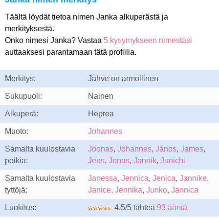
Täältä löydät tietoa nimen Janka alkuperästä ja
merkityksestä.
Onko nimesi Janka? Vastaa
5 kysymykseen nimestäsi
auttaaksesi parantamaan tätä profiilia.
Merkitys:
Jahve on armollinen
Sukupuoli:
Nainen
Alkuperä:
Heprea
Muoto:
Johannes
Samalta kuulostavia
Joonas
,
Johannes
,
János
,
James
,
poikia:
Jens
,
Jonas
,
Jannik
,
Junichi
Samalta kuulostavia
Janessa
,
Jennica
,
Jenica
,
Jannike
,
tyttöjä:
Janice
,
Jennika
,
Junko
,
Jannica
Luokitus:
4.5/5 tähteä
93 ääntä