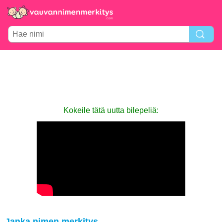
Kokeile tätä uutta bilepeliä:
Janka nimen merkitys