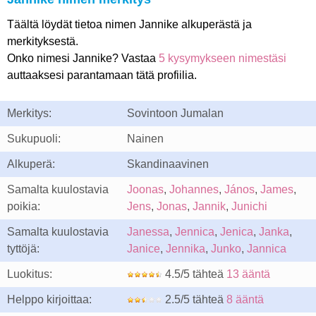
Täältä löydät tietoa nimen Jannike alkuperästä ja
merkityksestä.
Onko nimesi Jannike? Vastaa
5 kysymykseen nimestäsi
auttaaksesi parantamaan tätä profiilia.
Merkitys:
Sovintoon Jumalan
Sukupuoli:
Nainen
Alkuperä:
Skandinaavinen
Samalta kuulostavia
Joonas
,
Johannes
,
János
,
James
,
poikia:
Jens
,
Jonas
,
Jannik
,
Junichi
Samalta kuulostavia
Janessa
,
Jennica
,
Jenica
,
Janka
,
tyttöjä:
Janice
,
Jennika
,
Junko
,
Jannica
Luokitus:
4.5/5 tähteä
13 ääntä
Helppo kirjoittaa:
2.5/5 tähteä
8 ääntä