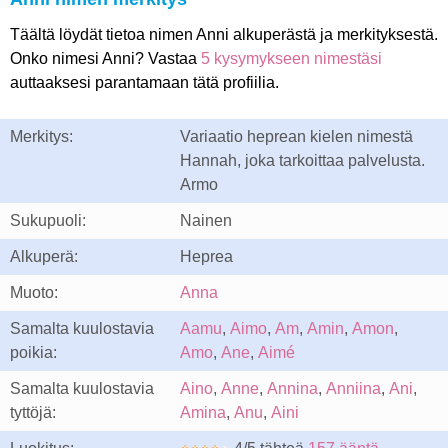
Täältä löydät tietoa nimen Anni alkuperästä ja merkityksestä.
Onko nimesi Anni? Vastaa
5 kysymykseen nimestäsi
auttaaksesi parantamaan tätä profiilia.
Merkitys:
Variaatio heprean kielen nimestä
Hannah, joka tarkoittaa palvelusta.
Armo
Sukupuoli:
Nainen
Alkuperä:
Heprea
Muoto:
Anna
Samalta kuulostavia
Aamu
,
Aimo
,
Am
,
Amin
,
Amon
,
poikia:
Amo
,
Ane
,
Aimé
Samalta kuulostavia
Aino
,
Anne
,
Annina
,
Anniina
,
Ani
,
tyttöjä:
Amina
,
Anu
,
Aini