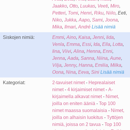
Jaakko
,
Otto
,
Luukas
,
Veeti
,
Miro
,
Petteri
,
Tomi
,
Henri
,
Riku
,
Niilo
, Eeti,
Niko
,
Jukka
,
Aapo
,
Sami
,
Joona
,
Mika
,
Ilmari
,
André
Lisää nimiä
Siskojen nimiä:
Emmi
,
Aino
,
Kaisa
,
Jenni
,
Iida
,
Venla
,
Emma
,
Essi
,
Ida
,
Ella
,
Lotta
,
Iina
,
Viivi
,
Alina
,
Henna
,
Enni
,
Jenna
,
Aada
,
Sanna
,
Niina
,
Aune
,
Vilja
,
Jenny
,
Hanna
,
Emilia
,
Milka
,
Oona
,
Nina
,
Eeva
,
Sini
Lisää nimiä
Kategoriat:
2-tavuiset nimet
-
Heprealaiset
nimet
-
4 kirjaimiset nimet
-
A-
kirjaimella alkavat nimet
-
Nimet,
joilla on eniten ääniä
-
Top 100
nimet maassa suomalaisia
-
Nimet,
joilla on alhaisin luokitus
-
Tyttöjen
nimiä, joissa on 2 tavua
-
Top 100