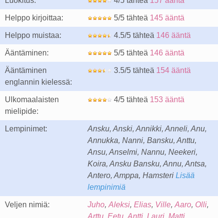
Luokitus:
4/5 tähteä
157 ääntä
Helppo kirjoittaa:
5/5 tähteä
145 ääntä
Helppo muistaa:
4.5/5 tähteä
146 ääntä
Ääntäminen:
5/5 tähteä
146 ääntä
Ääntäminen
3.5/5 tähteä
154 ääntä
englannin kielessä:
Ulkomaalaisten
4/5 tähteä
153 ääntä
mielipide:
Lempinimet:
Ansku, Anski, Annikki, Anneli, Anu,
Annukka, Nanni, Bansku, Anttu,
Ansu, Anselmi, Nannu, Neekeri,
Koira, Ansku Bansku, Annu, Antsa,
Antero, Amppa, Hamsteri
Lisää
lempinimiä
Veljen nimiä:
Juho
,
Aleksi
,
Elias
,
Ville
,
Aaro
,
Olli
,
Arttu
,
Eetu
,
Antti
,
Lauri
,
Matti
,