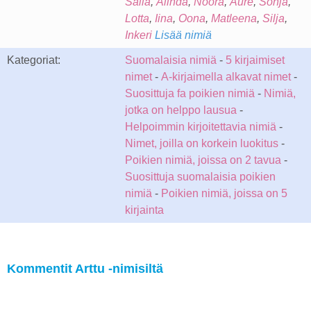
Salla
,
Alinda
,
Noora
,
Aure
,
Sonja
,
Lotta
,
Iina
,
Oona
,
Matleena
,
Silja
,
Inkeri
Lisää nimiä
Kategoriat:
Suomalaisia nimiä
-
5 kirjaimiset
nimet
-
A-kirjaimella alkavat nimet
-
Suosittuja fa poikien nimiä
-
Nimiä,
jotka on helppo lausua
-
Helpoimmin kirjoitettavia nimiä
-
Nimet, joilla on korkein luokitus
-
Poikien nimiä, joissa on 2 tavua
-
Suosittuja suomalaisia poikien
nimiä
-
Poikien nimiä, joissa on 5
kirjainta
Kommentit Arttu -nimisiltä