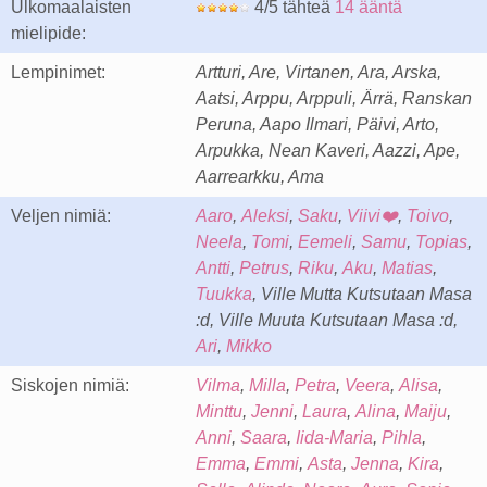
Ulkomaalaisten
4/5 tähteä
14 ääntä
mielipide:
Lempinimet:
Artturi, Are, Virtanen, Ara, Arska,
Aatsi, Arppu, Arppuli, Ärrä, Ranskan
Peruna, Aapo Ilmari, Päivi, Arto,
Arpukka, Nean Kaveri, Aazzi, Ape,
Aarrearkku, Ama
Veljen nimiä:
Aaro
,
Aleksi
,
Saku
,
Viivi❤️
,
Toivo
,
Neela
,
Tomi
,
Eemeli
,
Samu
,
Topias
,
Antti
,
Petrus
,
Riku
,
Aku
,
Matias
,
Tuukka
, Ville Mutta Kutsutaan Masa
:d, Ville Muuta Kutsutaan Masa :d,
Ari
,
Mikko
Siskojen nimiä:
Vilma
,
Milla
,
Petra
,
Veera
,
Alisa
,
Minttu
,
Jenni
,
Laura
,
Alina
,
Maiju
,
Anni
,
Saara
,
Iida-Maria
,
Pihla
,
Emma
,
Emmi
,
Asta
,
Jenna
,
Kira
,