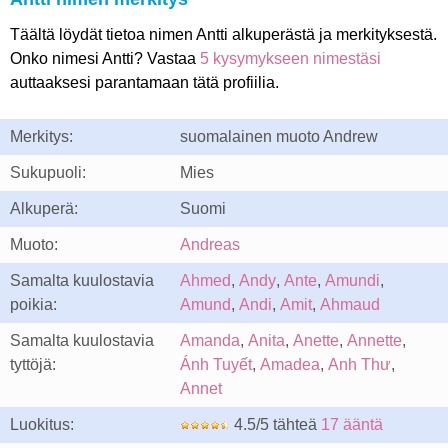
Täältä löydät tietoa nimen Antti alkuperästä ja merkityksestä.
Onko nimesi Antti? Vastaa
5 kysymykseen nimestäsi
auttaaksesi parantamaan tätä profiilia.
Merkitys:
suomalainen muoto Andrew
Sukupuoli:
Mies
Alkuperä:
Suomi
Muoto:
Andreas
Samalta kuulostavia
Ahmed
,
Andy
,
Ante
,
Amundi
,
poikia:
Amund
,
Andi
,
Amit
,
Ahmaud
Samalta kuulostavia
Amanda
,
Anita
,
Anette
,
Annette
,
tyttöjä:
Ánh Tuyết
,
Amadea
,
Anh Thư
,
Annet
Luokitus:
4.5/5 tähteä
17 ääntä