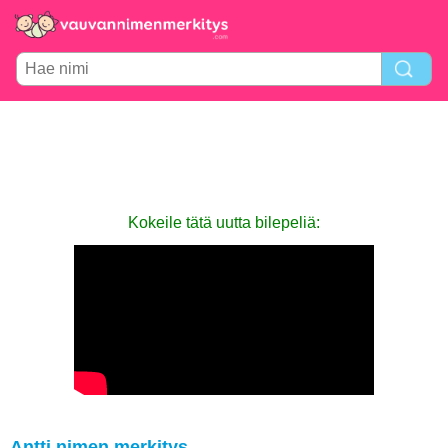
Kokeile tätä uutta bilepeliä:
Antti nimen merkitys