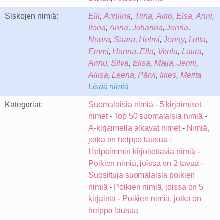
Siskojen nimiä:
Elli
,
Anniina
,
Tiina
,
Aino
,
Elsa
,
Anni
,
Ilona
,
Anna
,
Johanna
,
Jenna
,
Noora
,
Saara
,
Helmi
,
Jenny
,
Lotta
,
Emmi
,
Hanna
,
Ella
,
Venla
,
Laura
,
Annu
,
Silva
,
Elisa
,
Maija
,
Jenni
,
Aliisa
,
Leena
,
Päivi
,
Iines
,
Merita
Lisää nimiä
Kategoriat:
Suomalaisia nimiä
-
5 kirjaimiset
nimet
-
Top 50 suomalaisia nimiä
-
A-kirjaimella alkavat nimet
-
Nimiä,
jotka on helppo lausua
-
Helpoimmin kirjoitettavia nimiä
-
Poikien nimiä, joissa on 2 tavua
-
Suosittuja suomalaisia poikien
nimiä
-
Poikien nimiä, joissa on 5
kirjainta
-
Poikien nimiä, jotka on
helppo lausua