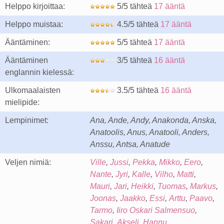
Helppo kirjoittaa:
5/5 tähteä
17 ääntä
Helppo muistaa:
4.5/5 tähteä
17 ääntä
Ääntäminen:
5/5 tähteä
17 ääntä
Ääntäminen
3/5 tähteä
16 ääntä
englannin kielessä:
Ulkomaalaisten
3.5/5 tähteä
16 ääntä
mielipide:
Lempinimet:
Ana, Ande, Andy, Anakonda, Anska,
Anatoolis, Anus, Anatooli, Anders,
Anssu, Antsa, Anatude
Veljen nimiä:
Ville
,
Jussi
,
Pekka
,
Mikko
,
Eero
,
Nante
,
Jyri
,
Kalle
,
Vilho
,
Matti
,
Mauri
,
Jari
,
Heikki
,
Tuomas
,
Markus
,
Joonas
,
Jaakko
,
Essi
,
Arttu
,
Paavo
,
Tarmo
,
Iiro Oskari Salmensuo
,
Sakari
,
Akseli
,
Hannu