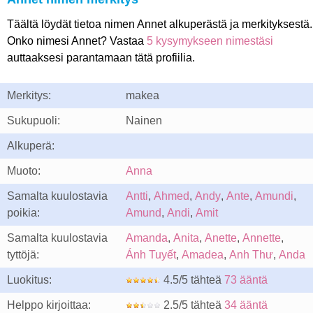
Täältä löydät tietoa nimen Annet alkuperästä ja merkityksestä.
Onko nimesi Annet? Vastaa
5 kysymykseen nimestäsi
auttaaksesi parantamaan tätä profiilia.
Merkitys:
makea
Sukupuoli:
Nainen
Alkuperä:
Muoto:
Anna
Samalta kuulostavia
Antti
,
Ahmed
,
Andy
,
Ante
,
Amundi
,
poikia:
Amund
,
Andi
,
Amit
Samalta kuulostavia
Amanda
,
Anita
,
Anette
,
Annette
,
tyttöjä:
Ánh Tuyết
,
Amadea
,
Anh Thư
,
Anda
Luokitus:
4.5/5 tähteä
73 ääntä
Helppo kirjoittaa:
2.5/5 tähteä
34 ääntä