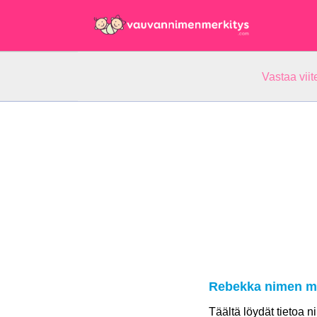
Vastaa vii
Rebekka nimen me
Täältä löydät tietoa 