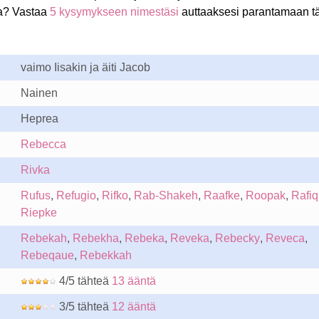
a? Vastaa
5 kysymykseen nimestäsi
auttaaksesi parantamaan t
vaimo Iisakin ja äiti Jacob
Nainen
Heprea
Rebecca
Rivka
Rufus
,
Refugio
,
Rifko
,
Rab-Shakeh
,
Raafke
,
Roopak
,
Rafiq
Riepke
Rebekah
,
Rebekha
,
Rebeka
,
Reveka
,
Rebecky
,
Reveca
,
Rebeqaue
,
Rebekkah
4/5 tähteä
13 ääntä
3/5 tähteä
12 ääntä