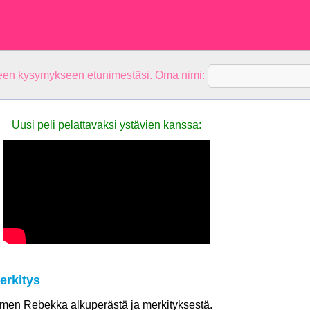
teen kysymykseen etunimestäsi. Oma nimi:
Uusi peli pelattavaksi ystävien kanssa:
rkitys
nimen Rebekka alkuperästä ja merkityksestä.