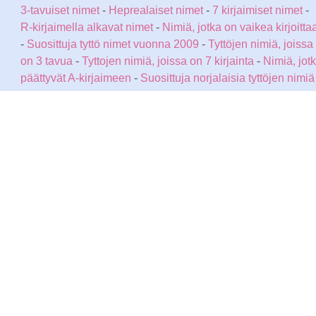
3-tavuiset nimet
-
Heprealaiset nimet
-
7 kirjaimiset nimet
-
R-kirjaimella alkavat nimet
-
Nimiä, jotka on vaikea kirjoitta
-
Suosittuja tyttö nimet vuonna 2009
-
Tyttöjen nimiä, joissa
on 3 tavua
-
Tyttojen nimiä, joissa on 7 kirjainta
-
Nimiä, jot
päättyvät A-kirjaimeen
-
Suosittuja norjalaisia tyttöjen nimiä