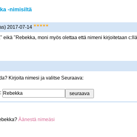
a -nimisiltä
as) 2017-07-14
 eikä "Rebekka, moni myös olettaa että nimeni kirjoitetaan c:ll
? Kirjoita nimesi ja valitse Seuraava:
:
Rebekka?
Äänestä nimeäsi