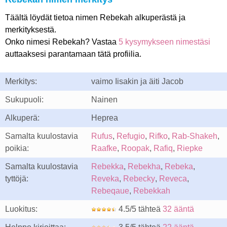
Täältä löydät tietoa nimen Rebekah alkuperästä ja
merkityksestä.
Onko nimesi Rebekah? Vastaa
5 kysymykseen nimestäsi
auttaaksesi parantamaan tätä profiilia.
Merkitys:
vaimo Iisakin ja äiti Jacob
Sukupuoli:
Nainen
Alkuperä:
Heprea
Samalta kuulostavia
Rufus
,
Refugio
,
Rifko
,
Rab-Shakeh
,
poikia:
Raafke
,
Roopak
,
Rafiq
,
Riepke
Samalta kuulostavia
Rebekka
,
Rebekha
,
Rebeka
,
tyttöjä:
Reveka
,
Rebecky
,
Reveca
,
Rebeqaue
,
Rebekkah
Luokitus:
4.5/5 tähteä
32 ääntä