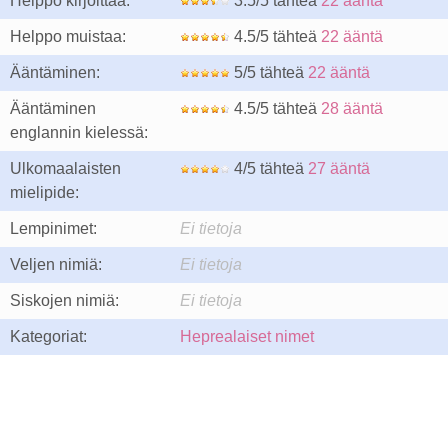
Helppo kirjoittaa:
3.5/5 tähteä
22 ääntä
Helppo muistaa:
4.5/5 tähteä
22 ääntä
Ääntäminen:
5/5 tähteä
22 ääntä
Ääntäminen
4.5/5 tähteä
28 ääntä
englannin kielessä:
Ulkomaalaisten
4/5 tähteä
27 ääntä
mielipide:
Lempinimet:
Ei tietoja
Veljen nimiä:
Ei tietoja
Siskojen nimiä:
Ei tietoja
Kategoriat:
Heprealaiset nimet