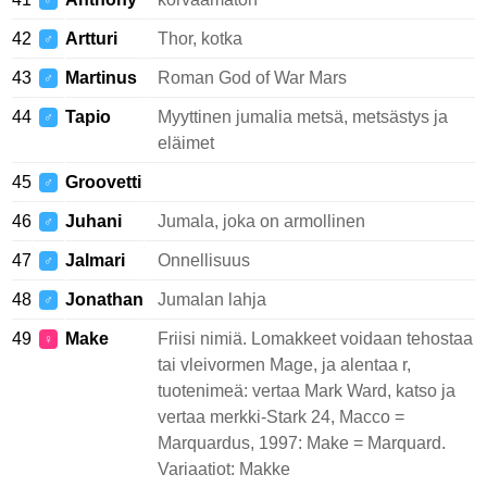
♂
42
Artturi
Thor, kotka
♂
43
Martinus
Roman God of War Mars
♂
44
Tapio
Myyttinen jumalia metsä, metsästys ja
♂
eläimet
45
Groovetti
♂
46
Juhani
Jumala, joka on armollinen
♂
47
Jalmari
Onnellisuus
♂
48
Jonathan
Jumalan lahja
♂
49
Make
Friisi nimiä. Lomakkeet voidaan tehostaa
♀
tai vleivormen Mage, ja alentaa r,
tuotenimeä: vertaa Mark Ward, katso ja
vertaa merkki-Stark 24, Macco =
Marquardus, 1997: Make = Marquard.
Variaatiot: Makke