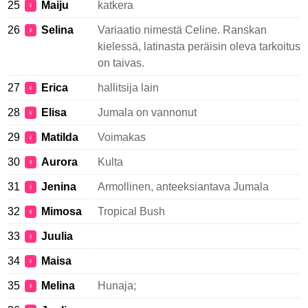
25
Maiju
katkera
♀
26
Selina
Variaatio nimestä Celine. Ranskan
♀
kielessä, latinasta peräisin oleva tarkoitus
on taivas.
27
Erica
hallitsija lain
♀
28
Elisa
Jumala on vannonut
♀
29
Matilda
Voimakas
♀
30
Aurora
Kulta
♀
31
Jenina
Armollinen, anteeksiantava Jumala
♀
32
Mimosa
Tropical Bush
♀
33
Juulia
♀
34
Maisa
♀
35
Melina
Hunaja;
♀