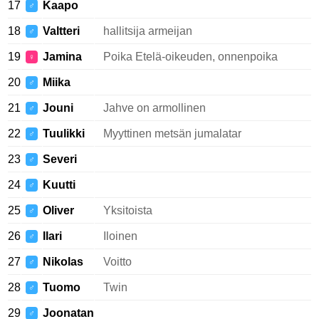
17
Kaapo
♂
18
Valtteri
hallitsija armeijan
♂
19
Jamina
Poika Etelä-oikeuden, onnenpoika
♀
20
Miika
♂
21
Jouni
Jahve on armollinen
♂
22
Tuulikki
Myyttinen metsän jumalatar
♂
23
Severi
♂
24
Kuutti
♂
25
Oliver
Yksitoista
♂
26
Ilari
Iloinen
♂
27
Nikolas
Voitto
♂
28
Tuomo
Twin
♂
29
Joonatan
♂