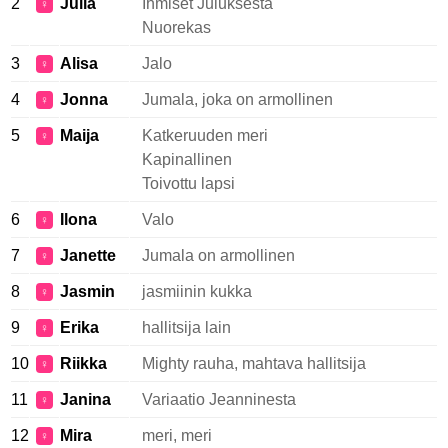
2
Julia
Ihmiset Juluksesta
♀
Nuorekas
3
Alisa
Jalo
♀
4
Jonna
Jumala, joka on armollinen
♀
5
Maija
Katkeruuden meri
♀
Kapinallinen
Toivottu lapsi
6
Ilona
Valo
♀
7
Janette
Jumala on armollinen
♀
8
Jasmin
jasmiinin kukka
♀
9
Erika
hallitsija lain
♀
10
Riikka
Mighty rauha, mahtava hallitsija
♀
11
Janina
Variaatio Jeanninesta
♀
12
Mira
meri, meri
♀