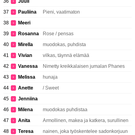
36
Juuli
♀
37
Pauliina
Pieni, vaatimaton
♀
38
Meeri
♀
39
Rosanna
Rose / pensas
♀
40
Mirella
muodokas, puhdista
♀
41
Vivian
vilkas, täynnä elämää
♀
42
Vanessa
Nimetty kreikkalaisen jumalan Phanes
♀
43
Melissa
hunaja
♀
44
Anette
/ Sweet
♀
45
Jenniina
♀
46
Milena
muodokas puhdistaa
♀
47
Anita
Armollinen, makea ja katkera, surullinen
♀
48
Teresa
nainen, joka työskentelee sadonkorjuun
♀