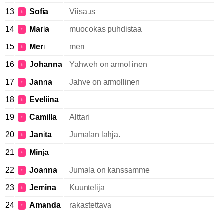
13
Sofia
Viisaus
♀
14
Maria
muodokas puhdistaa
♀
15
Meri
meri
♀
16
Johanna
Yahweh on armollinen
♀
17
Janna
Jahve on armollinen
♀
18
Eveliina
♀
19
Camilla
Alttari
♀
20
Janita
Jumalan lahja.
♀
21
Minja
♀
22
Joanna
Jumala on kanssamme
♀
23
Jemina
Kuuntelija
♀
24
Amanda
rakastettava
♀