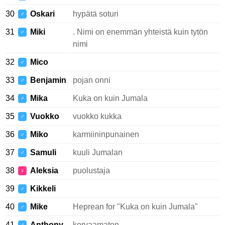
30
Oskari
hypätä soturi
♂
31
Miki
. Nimi on enemmän yhteistä kuin tytön
♂
nimi
32
Mico
♂
33
Benjamin
pojan onni
♂
34
Mika
Kuka on kuin Jumala
♂
35
Vuokko
vuokko kukka
♂
36
Miko
karmiininpunainen
♂
37
Samuli
kuuli Jumalan
♂
38
Aleksia
puolustaja
♀
39
Kikkeli
♂
40
Mike
Heprean for "Kuka on kuin Jumala"
♂
41
Anthony
korvaamaton