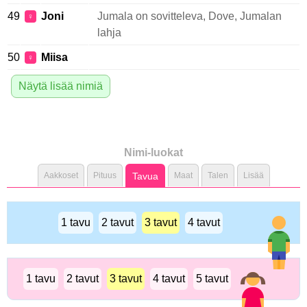
49
Joni
Jumala on sovitteleva, Dove, Jumalan
♀
lahja
50
Miisa
♀
Näytä lisää nimiä
Nimi-luokat
Aakkoset
Pituus
Tavua
Maat
Talen
Lisää
1 tavu
2 tavut
3 tavut
4 tavut
1 tavu
2 tavut
3 tavut
4 tavut
5 tavut