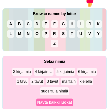
Browse names by letter
A
B
C
D
E
F
G
H
I
J
K
L
M
N
O
P
R
S
T
U
V
Y
Z
Selaa nimiä
3 kirjaimia
4 kirjaimia
5 kirjaimia
6 kirjaimia
1 tavu
2 tavut
3 tavut
maittain
kielellä
suosittuja nimiä
Näytä kaikki luokat