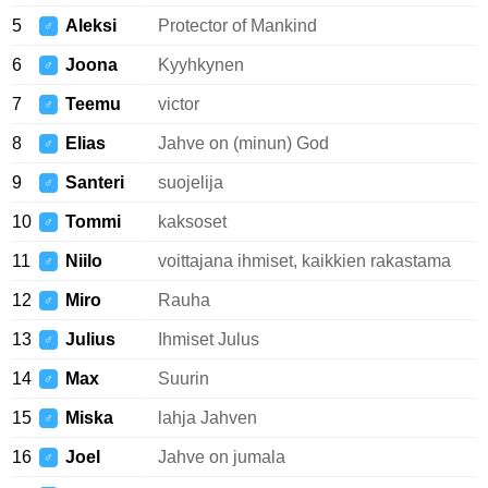
5
Aleksi
Protector of Mankind
♂
6
Joona
Kyyhkynen
♂
7
Teemu
victor
♂
8
Elias
Jahve on (minun) God
♂
9
Santeri
suojelija
♂
10
Tommi
kaksoset
♂
11
Niilo
voittajana ihmiset, kaikkien rakastama
♂
12
Miro
Rauha
♂
13
Julius
Ihmiset Julus
♂
14
Max
Suurin
♂
15
Miska
lahja Jahven
♂
16
Joel
Jahve on jumala
♂