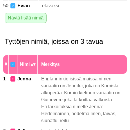
50
Evian
eläväksi
♂
Näytä lisää nimiä
Tyttöjen nimiä, joissa on 3 tavua
#
Nimi
Merkitys
♂
1
Jenna
Englanninkielisissä maissa nimen
♀
variaatio on Jennifer, joka on Kornista
alkuperää. Kornin kielinen variaatio on
Guinevere joka tarkoittaa valkoista.
Eri tarkoituksia nimelle Jenna:
Hedelmäinen, hedelmällinen, taivas,
siunattu, reilu