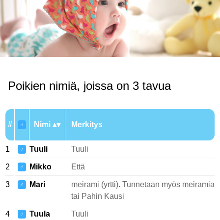
Poikien nimiä, joissa on 3 tavua
#
Nimi
Merkitys
♂
1
Tuuli
Tuuli
♂
2
Mikko
Että
♂
3
Mari
meirami (yrtti). Tunnetaan myös meiramia
♂
tai Pahin Kausi
4
Tuula
Tuuli
♂