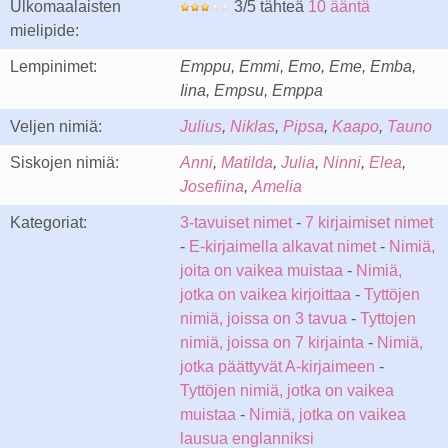
Ulkomaalaisten
3/5 tähteä
10 ääntä
mielipide:
Lempinimet:
Emppu, Emmi, Emo, Eme, Emba,
Iina, Empsu, Emppa
Veljen nimiä:
Julius
,
Niklas
,
Pipsa
,
Kaapo
,
Tauno
Siskojen nimiä:
Anni
,
Matilda
,
Julia
,
Ninni
,
Elea
,
Josefiina
,
Amelia
Kategoriat:
3-tavuiset nimet
-
7 kirjaimiset nimet
-
E-kirjaimella alkavat nimet
-
Nimiä,
joita on vaikea muistaa
-
Nimiä,
jotka on vaikea kirjoittaa
-
Tyttöjen
nimiä, joissa on 3 tavua
-
Tyttojen
nimiä, joissa on 7 kirjainta
-
Nimiä,
jotka päättyvät A-kirjaimeen
-
Tyttöjen nimiä, jotka on vaikea
muistaa
-
Nimiä, jotka on vaikea
lausua englanniksi