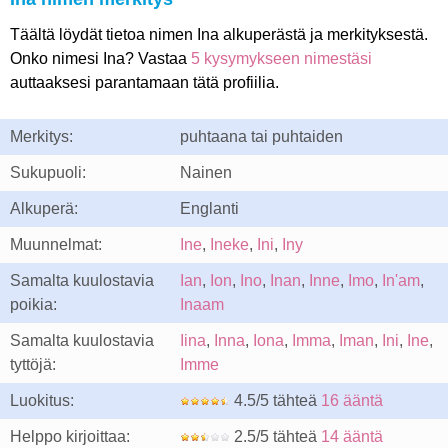
Täältä löydät tietoa nimen Ina alkuperästä ja merkityksestä.
Onko nimesi Ina? Vastaa
5 kysymykseen nimestäsi
auttaaksesi parantamaan tätä profiilia.
Merkitys:
puhtaana tai puhtaiden
Sukupuoli:
Nainen
Alkuperä:
Englanti
Muunnelmat:
Ine
,
Ineke
,
Ini
,
Iny
Samalta kuulostavia
Ian
,
Ion
,
Ino
,
Inan
,
Inne
,
Imo
,
In'am
,
poikia:
Inaam
Samalta kuulostavia
Iina
,
Inna
,
Iona
,
Imma
,
Iman
,
Ini
,
Ine
,
tyttöjä:
Imme
Luokitus:
4.5/5 tähteä
16 ääntä
Helppo kirjoittaa:
2.5/5 tähteä
14 ääntä