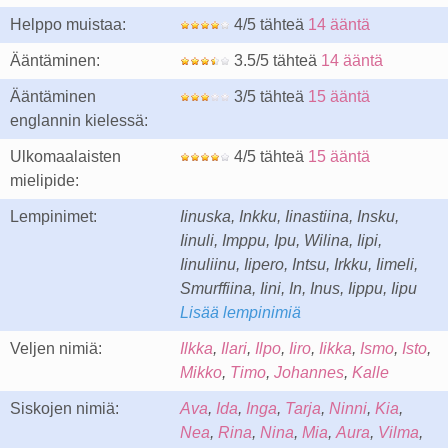
Helppo muistaa:
4/5 tähteä
14 ääntä
Ääntäminen:
3.5/5 tähteä
14 ääntä
Ääntäminen
3/5 tähteä
15 ääntä
englannin kielessä:
Ulkomaalaisten
4/5 tähteä
15 ääntä
mielipide:
Lempinimet:
Iinuska, Inkku, Iinastiina, Insku,
Iinuli, Imppu, Ipu, Wilina, Iipi,
Iinuliinu, Iipero, Intsu, Irkku, Iimeli,
Smurffiina, Iini, In, Inus, Iippu, Iipu
Lisää lempinimiä
Veljen nimiä:
Ilkka
,
Ilari
,
Ilpo
,
Iiro
,
Iikka
,
Ismo
,
Isto
,
Mikko
,
Timo
,
Johannes
,
Kalle
Siskojen nimiä:
Ava
,
Ida
,
Inga
,
Tarja
,
Ninni
,
Kia
,
Nea
,
Rina
,
Nina
,
Mia
,
Aura
,
Vilma
,