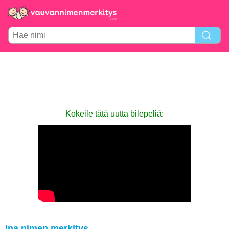
Kokeile tätä uutta bilepeliä:
Ina nimen merkitys