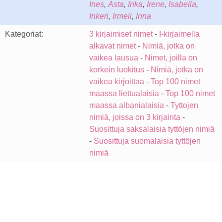
Ines
,
Asta
,
Inka
,
Irene
,
Isabella
,
Inkeri
,
Irmeli
,
Inna
Kategoriat:
3 kirjaimiset nimet
-
I-kirjaimella
alkavat nimet
-
Nimiä, jotka on
vaikea lausua
-
Nimet, joilla on
korkein luokitus
-
Nimiä, jotka on
vaikea kirjoittaa
-
Top 100 nimet
maassa liettualaisia
-
Top 100 nimet
maassa albanialaisia
-
Tyttojen
nimiä, joissa on 3 kirjainta
-
Suosittuja saksalaisia tyttöjen nimiä
-
Suosittuja suomalaisia tyttöjen
nimiä