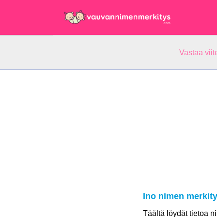
Vastaa vii
Ino nimen merkit
Täältä löydät tietoa n