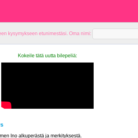
teen kysymykseen etunimestäsi. Oma nimi:
Kokeile tätä uutta bilepeliä:
ys
imen Ino alkuperästä ja merkityksestä.