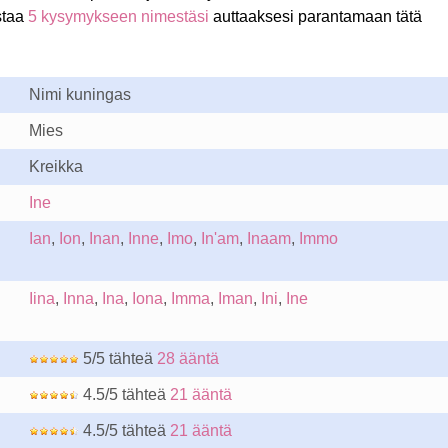
staa
5 kysymykseen nimestäsi
auttaaksesi parantamaan tätä
Nimi kuningas
Mies
Kreikka
Ine
Ian
,
Ion
,
Inan
,
Inne
,
Imo
,
In'am
,
Inaam
,
Immo
Iina
,
Inna
,
Ina
,
Iona
,
Imma
,
Iman
,
Ini
,
Ine
5/5 tähteä
28 ääntä
4.5/5 tähteä
21 ääntä
4.5/5 tähteä
21 ääntä