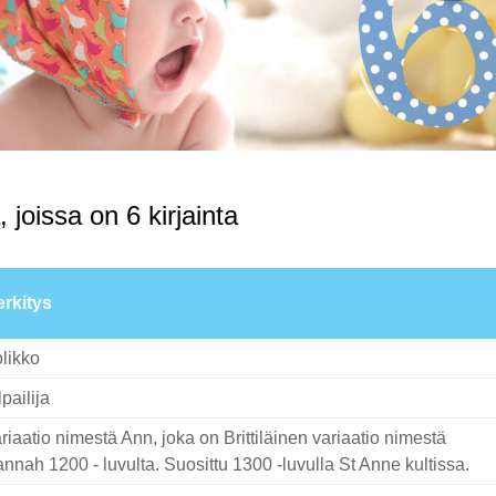
 joissa on 6 kirjainta
rkitys
likko
lpailija
riaatio nimestä Ann, joka on Brittiläinen variaatio nimestä
nnah 1200 - luvulta. Suosittu 1300 -luvulla St Anne kultissa.