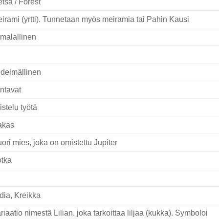
tsä / Forest
irami (yrtti). Tunnetaan myös meiramia tai Pahin Kausi
malallinen
delmällinen
ntavat
istelu työtä
akas
ori mies, joka on omistettu Jupiter
tka
dia, Kreikka
riaatio nimestä Lilian, joka tarkoittaa liljaa (kukka). Symboloi