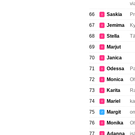
vi
66
Saskia
Pr
♀
67
Jemima
K
♀
68
Stella
Tä
♀
69
Marjut
♀
70
Janica
♀
71
Odessa
Pa
♀
72
Monica
Oh
♀
73
Karita
R
♀
74
Mariel
ka
♀
75
Margit
or
♂
76
Monika
Oh
♀
77
Adanna
is
♀