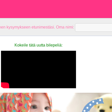
teen kysymykseen etunimestäsi. Oma nimi:
Kokeile tätä uutta bilepeliä: