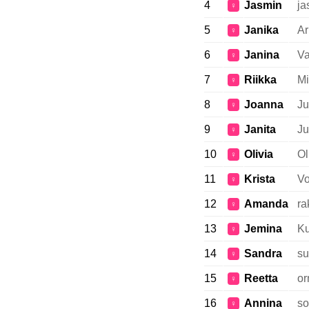
4
Jasmin
ja
♀
5
Janika
Ar
♀
6
Janina
Va
♀
7
Riikka
Mi
♀
8
Joanna
Ju
♀
9
Janita
Ju
♀
10
Olivia
Ol
♀
11
Krista
Vo
♀
12
Amanda
ra
♀
13
Jemina
Ku
♀
14
Sandra
su
♀
15
Reetta
or
♀
16
Annina
so
♀