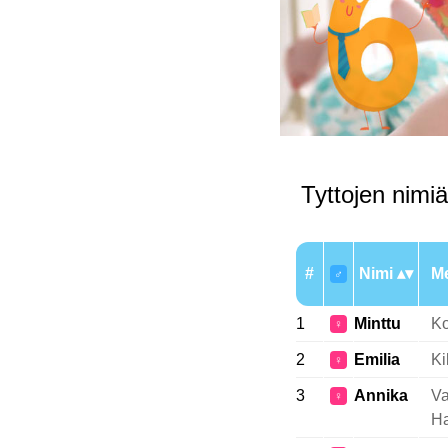
Tyttojen nimiä,
#
Nimi
Me
♂
1
Minttu
Ko
♀
2
Emilia
Ki
♀
3
Annika
Va
♀
Ha