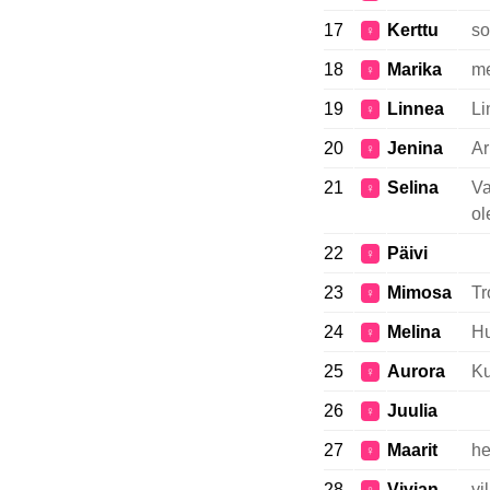
17
Kerttu
so
♀
18
Marika
me
♀
19
Linnea
Li
♀
20
Jenina
Ar
♀
21
Selina
Va
♀
ol
22
Päivi
♀
23
Mimosa
Tr
♀
24
Melina
Hu
♀
25
Aurora
Ku
♀
26
Juulia
♀
27
Maarit
he
♀
28
Vivian
vi