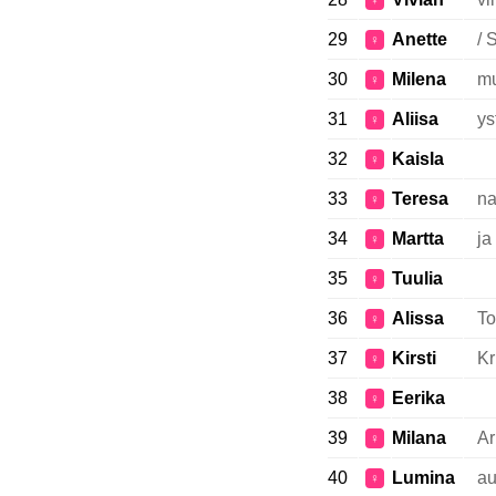
♀
29
Anette
/ 
♀
30
Milena
mu
♀
31
Aliisa
ys
♀
32
Kaisla
♀
33
Teresa
na
♀
34
Martta
ja
♀
35
Tuulia
♀
36
Alissa
To
♀
37
Kirsti
Kr
♀
38
Eerika
♀
39
Milana
Ar
♀
40
Lumina
au
♀