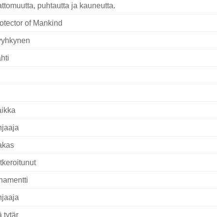
attomuutta, puhtautta ja kauneutta.
otector of Mankind
yyhkynen
hti
ikka
jaaja
akas
tkeroitunut
namentti
jaaja
ä tytär