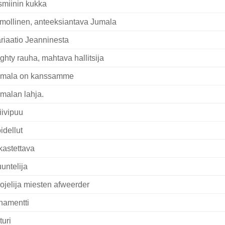
smiinin kukka
mollinen, anteeksiantava Jumala
riaatio Jeanninesta
ghty rauha, mahtava hallitsija
mala on kanssamme
malan lahja.
iivipuu
idellut
kastettava
untelija
ojelija miesten afweerder
namentti
turi