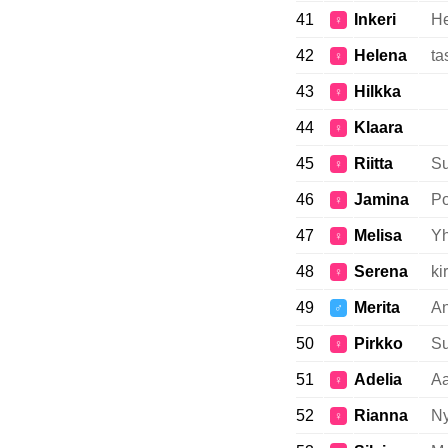
41
Inkeri
He
♀
42
Helena
ta
♀
43
Hilkka
♀
44
Klaara
♀
45
Riitta
Su
♀
46
Jamina
Po
♀
47
Melisa
Yh
♀
48
Serena
ki
♀
49
Merita
An
♂
50
Pirkko
Su
♀
51
Adelia
Aa
♀
52
Rianna
Ny
♀