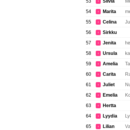
53
Silvia
Me
♀
54
Marita
me
♀
55
Celina
Ju
♀
56
Sirkku
♀
57
Jenita
he
♀
58
Ursula
ka
♀
59
Amelia
Ta
♀
60
Carita
R
♀
61
Juliet
Nu
♀
62
Emelia
Ko
♀
63
Hertta
♀
64
Lyydia
Ly
♀
65
Lilian
Va
♀