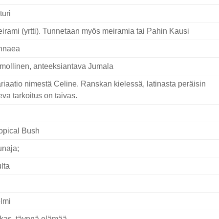
turi
irami (yrtti). Tunnetaan myös meiramia tai Pahin Kausi
nnaea
mollinen, anteeksiantava Jumala
riaatio nimestä Celine. Ranskan kielessä, latinasta peräisin
eva tarkoitus on taivas.
opical Bush
naja;
lta
lmi
lkas, täynnä elämää