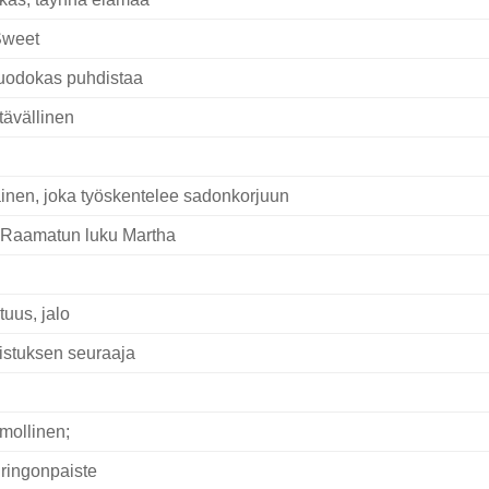
Sweet
odokas puhdistaa
tävällinen
inen, joka työskentelee sadonkorjuun
 Raamatun luku Martha
tuus, jalo
istuksen seuraaja
mollinen;
ringonpaiste