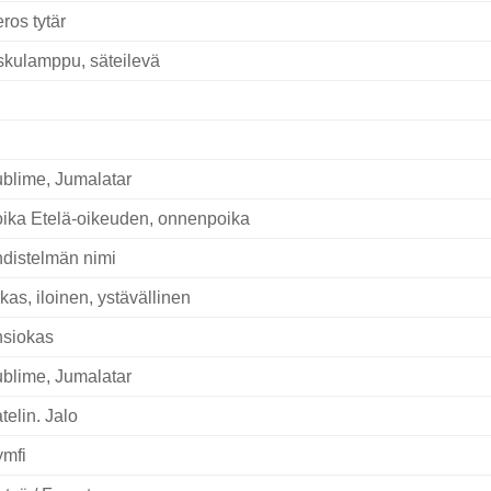
ros tytär
skulamppu, säteilevä
blime, Jumalatar
ika Etelä-oikeuden, onnenpoika
distelmän nimi
rkas, iloinen, ystävällinen
siokas
blime, Jumalatar
telin. Jalo
mfi