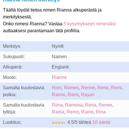
Täältä löydät tietoa nimen Rianna alkuperästä ja
merkityksestä.
Onko nimesi Rianna? Vastaa
5 kysymykseen nimestäsi
auttaaksesi parantamaan tätä profiilia.
Merkitys:
Nymfi
Sukupuoli:
Nainen
Alkuperä:
Englanti
Muoto:
Rianne
Samalta kuulostavia
Roni
,
Romeo
,
Renne
,
Rene
,
Remi
,
poikia:
Raimo
,
Rami
,
Rayan
Samalta kuulostavia
Riina
,
Ramona
,
Rena
,
Renee
,
tyttöjä:
Rania
,
Reino
,
Raine
,
Rina
Luokitus:
4.5/5 tähteä
10 ääntä