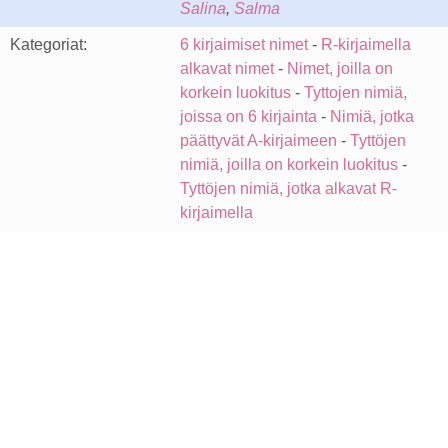
Salina
,
Salma
Kategoriat:
6 kirjaimiset nimet
-
R-kirjaimella
alkavat nimet
-
Nimet, joilla on
korkein luokitus
-
Tyttojen nimiä,
joissa on 6 kirjainta
-
Nimiä, jotka
päättyvät A-kirjaimeen
-
Tyttöjen
nimiä, joilla on korkein luokitus
-
Tyttöjen nimiä, jotka alkavat R-
kirjaimella