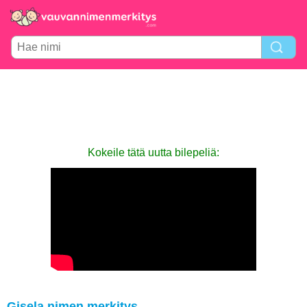
Kokeile tätä uutta bilepeliä:
Gisela nimen merkitys