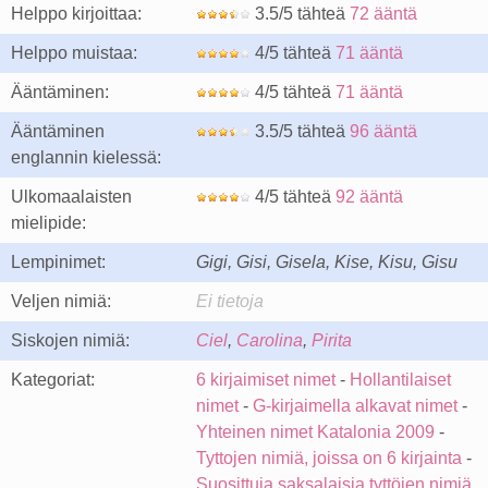
Helppo kirjoittaa:
3.5/5 tähteä
72 ääntä
Helppo muistaa:
4/5 tähteä
71 ääntä
Ääntäminen:
4/5 tähteä
71 ääntä
Ääntäminen
3.5/5 tähteä
96 ääntä
englannin kielessä:
Ulkomaalaisten
4/5 tähteä
92 ääntä
mielipide:
Lempinimet:
Gigi, Gisi, Gisela, Kise, Kisu, Gisu
Veljen nimiä:
Ei tietoja
Siskojen nimiä:
Ciel
,
Carolina
,
Pirita
Kategoriat:
6 kirjaimiset nimet
-
Hollantilaiset
nimet
-
G-kirjaimella alkavat nimet
-
Yhteinen nimet Katalonia 2009
-
Tyttojen nimiä, joissa on 6 kirjainta
-
Suosittuja saksalaisia tyttöjen nimiä