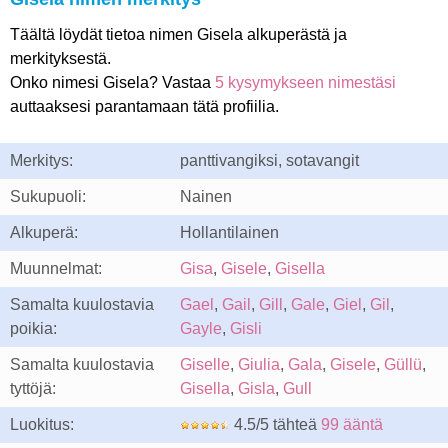
Täältä löydät tietoa nimen Gisela alkuperästä ja
merkityksestä.
Onko nimesi Gisela? Vastaa
5 kysymykseen nimestäsi
auttaaksesi parantamaan tätä profiilia.
Merkitys:
panttivangiksi, sotavangit
Sukupuoli:
Nainen
Alkuperä:
Hollantilainen
Muunnelmat:
Gisa
,
Gisele
,
Gisella
Samalta kuulostavia
Gael
,
Gail
,
Gill
,
Gale
,
Giel
,
Gil
,
poikia:
Gayle
,
Gisli
Samalta kuulostavia
Giselle
,
Giulia
,
Gala
,
Gisele
,
Güllü
,
tyttöjä:
Gisella
,
Gisla
,
Gull
Luokitus:
4.5/5 tähteä
99 ääntä