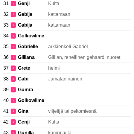
31
Genji
Kulta
♀
32
Gabija
kattamaan
♀
33
Gabija
kattamaan
♀
34
Golkowlime
♀
35
Gabrielle
arkkienkeli Gabriel
♀
36
Gilliana
Gillian, rehellinen gehaard, nuoret
♀
37
Grete
helmi
♀
38
Gabi
Jumalan nainen
♀
39
Gumra
♀
40
Golkowlime
♀
41
Gina
viljelijä tai peltomiesnä
♀
42
Genji
Kulta
♀
43
Gunilla
kamppailla
♀