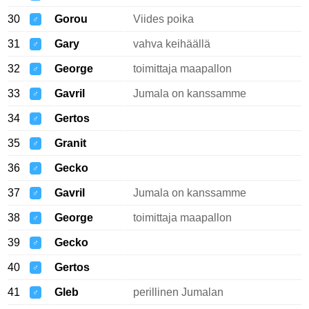
30
Gorou
Viides poika
♂
31
Gary
vahva keihäällä
♂
32
George
toimittaja maapallon
♂
33
Gavril
Jumala on kanssamme
♂
34
Gertos
♂
35
Granit
♂
36
Gecko
♂
37
Gavril
Jumala on kanssamme
♂
38
George
toimittaja maapallon
♂
39
Gecko
♂
40
Gertos
♂
41
Gleb
perillinen Jumalan
♂