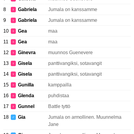
8
Gabriela
Jumala on kanssamme
♀
9
Gabriela
Jumala on kanssamme
♀
10
Gea
maa
♀
11
Gea
maa
♀
12
Ginevra
muunnos Guenevere
♀
13
Gisela
panttivangiksi, sotavangit
♀
14
Gisela
panttivangiksi, sotavangit
♀
15
Gunilla
kamppailla
♀
16
Glenda
puhdistaa
♀
17
Gunnel
Battle tyttö
♀
18
Gia
Jumala on armollinen. Muunnelma
♂
Jane