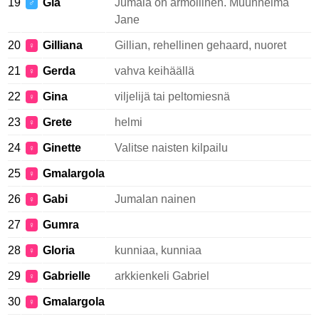
19
Gia
Jumala on armollinen. Muunnelma
♂
Jane
20
Gilliana
Gillian, rehellinen gehaard, nuoret
♀
21
Gerda
vahva keihäällä
♀
22
Gina
viljelijä tai peltomiesnä
♀
23
Grete
helmi
♀
24
Ginette
Valitse naisten kilpailu
♀
25
Gmalargola
♀
26
Gabi
Jumalan nainen
♀
27
Gumra
♀
28
Gloria
kunniaa, kunniaa
♀
29
Gabrielle
arkkienkeli Gabriel
♀
30
Gmalargola
♀