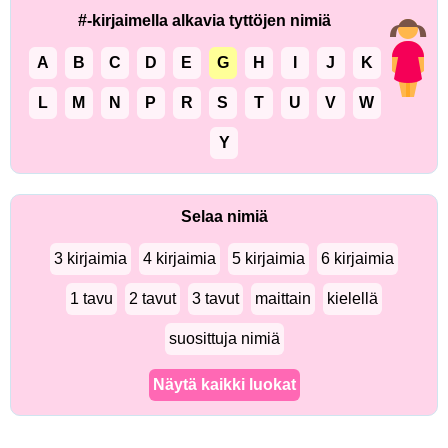
#-kirjaimella alkavia tyttöjen nimiä
A
B
C
D
E
G
H
I
J
K
L
M
N
P
R
S
T
U
V
W
Y
Selaa nimiä
3 kirjaimia
4 kirjaimia
5 kirjaimia
6 kirjaimia
1 tavu
2 tavut
3 tavut
maittain
kielellä
suosittuja nimiä
Näytä kaikki luokat