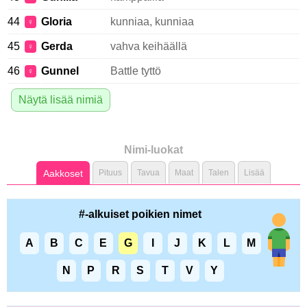
44
Gloria
kunniaa, kunniaa
♀
45
Gerda
vahva keihäällä
♀
46
Gunnel
Battle tyttö
♀
Näytä lisää nimiä
Nimi-luokat
Aakkoset
Pituus
Tavua
Maat
Talen
Lisää
#-alkuiset poikien nimet
A
B
C
E
G
I
J
K
L
M
N
P
R
S
T
V
Y