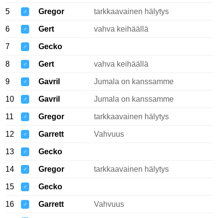
5
Gregor
tarkkaavainen hälytys
♂
6
Gert
vahva keihäällä
♂
7
Gecko
♂
8
Gert
vahva keihäällä
♂
9
Gavril
Jumala on kanssamme
♂
10
Gavril
Jumala on kanssamme
♂
11
Gregor
tarkkaavainen hälytys
♂
12
Garrett
Vahvuus
♂
13
Gecko
♂
14
Gregor
tarkkaavainen hälytys
♂
15
Gecko
♂
16
Garrett
Vahvuus
♂