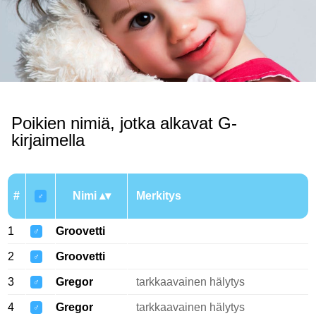
Poikien nimiä, jotka alkavat G-
kirjaimella
#
Nimi
Merkitys
♂
1
Groovetti
♂
2
Groovetti
♂
3
Gregor
tarkkaavainen hälytys
♂
4
Gregor
tarkkaavainen hälytys
♂