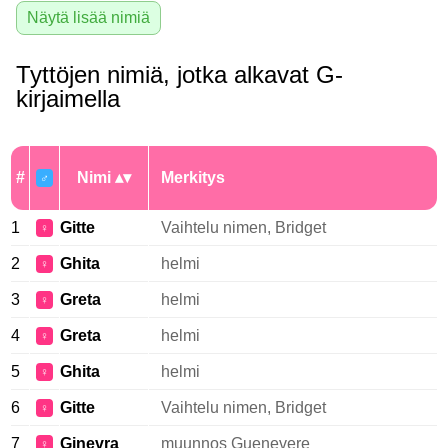
Näytä lisää nimiä
Tyttöjen nimiä, jotka alkavat G-
kirjaimella
#
Nimi
Merkitys
♂
1
Gitte
Vaihtelu nimen, Bridget
♀
2
Ghita
helmi
♀
3
Greta
helmi
♀
4
Greta
helmi
♀
5
Ghita
helmi
♀
6
Gitte
Vaihtelu nimen, Bridget
♀
7
Ginevra
muunnos Guenevere
♀