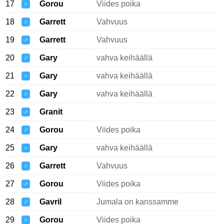
17
Gorou
Viides poika
♂
18
Garrett
Vahvuus
♂
19
Garrett
Vahvuus
♂
20
Gary
vahva keihäällä
♂
21
Gary
vahva keihäällä
♂
22
Gary
vahva keihäällä
♂
23
Granit
♂
24
Gorou
Viides poika
♂
25
Gary
vahva keihäällä
♂
26
Garrett
Vahvuus
♂
27
Gorou
Viides poika
♂
28
Gavril
Jumala on kanssamme
♂
29
Gorou
Viides poika
♂