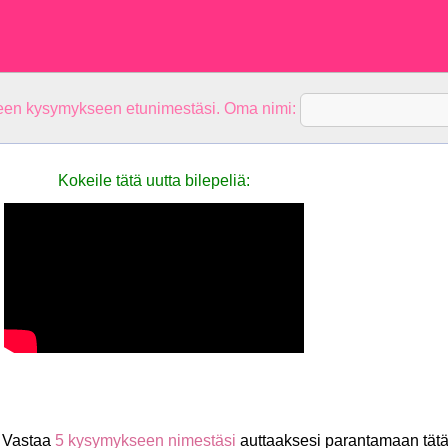
teen kysymykseen etunimestäsi. Oma nimi:
Kokeile tätä uutta bilepeliä:
 Vastaa
5 kysymykseen nimestäsi
auttaaksesi parantamaan tät