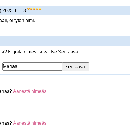
s) 2023-11-18
li, ei tytön nimi.
? Kirjoita nimesi ja valitse Seuraava:
:
arras?
Äänestä nimeäsi
arras?
Äänestä nimeäsi