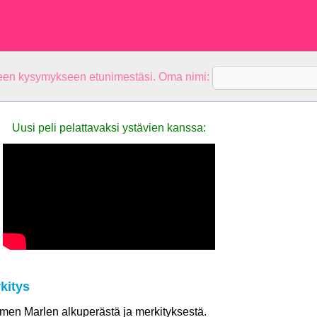
teen kysymykseen etunimestäsi. Oma nimi:
Uusi peli pelattavaksi ystävien kanssa:
kitys
nimen Marlen alkuperästä ja merkityksestä.