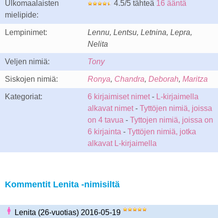
Ulkomaalaisten
4.5/5 tähteä
16 ääntä
mielipide:
Lempinimet:
Lennu, Lentsu, Letnina, Lepra,
Nelita
Veljen nimiä:
Tony
Siskojen nimiä:
Ronya
,
Chandra
,
Deborah
,
Maritza
Kategoriat:
6 kirjaimiset nimet
-
L-kirjaimella
alkavat nimet
-
Tyttöjen nimiä, joissa
on 4 tavua
-
Tyttojen nimiä, joissa on
6 kirjainta
-
Tyttöjen nimiä, jotka
alkavat L-kirjaimella
Kommentit Lenita -nimisiltä
Lenita (26-vuotias) 2016-05-19