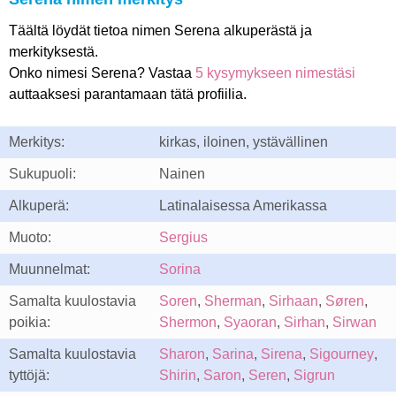
Täältä löydät tietoa nimen Serena alkuperästä ja
merkityksestä.
Onko nimesi Serena? Vastaa
5 kysymykseen nimestäsi
auttaaksesi parantamaan tätä profiilia.
Merkitys:
kirkas, iloinen, ystävällinen
Sukupuoli:
Nainen
Alkuperä:
Latinalaisessa Amerikassa
Muoto:
Sergius
Muunnelmat:
Sorina
Samalta kuulostavia
Soren
,
Sherman
,
Sirhaan
,
Søren
,
poikia:
Shermon
,
Syaoran
,
Sirhan
,
Sirwan
Samalta kuulostavia
Sharon
,
Sarina
,
Sirena
,
Sigourney
,
tyttöjä:
Shirin
,
Saron
,
Seren
,
Sigrun