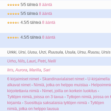
5/5 tähteä
8 ääntä
5/5 tähteä
8 ääntä
4.5/5 tähteä
8 ääntä
4.5/5 tähteä
8 ääntä
Urkki, Ursi, Uusu, Urzi, Ruusula, Usula, Ursu, Ruusu, Ursis
Urho
,
Nils
,
Lauri
,
Petri
,
Nelli
Iiris
,
Aurora
,
Marilla
,
Sari
6 kirjaimiset nimet
-
Skandinavialaiset nimet
-
U-kirjaimella
alkavat nimet
-
Nimiä, jotka on helppo muistaa
-
Helpoimmi
kirjoitettavia nimiä
-
Nimet, joilla on korkein luokitus
-
Tyttöjen nimiä, joissa on 3 tavua
-
Tyttojen nimiä, joissa on 
kirjainta
-
Suosittuja saksalaisia tyttöjen nimiä
-
Tyttöjen
nimiä, jotka on helppo lausua