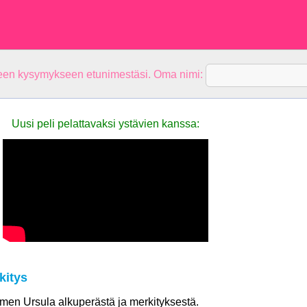
teen kysymykseen etunimestäsi. Oma nimi:
Uusi peli pelattavaksi ystävien kanssa:
kitys
nimen Ursula alkuperästä ja merkityksestä.