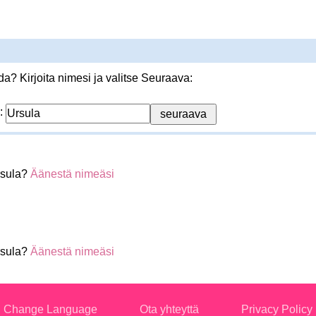
? Kirjoita nimesi ja valitse Seuraava:
:
rsula?
Äänestä nimeäsi
rsula?
Äänestä nimeäsi
Change Language
Ota yhteyttä
Privacy Policy