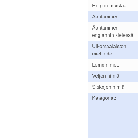
Helppo muistaa:
Ääntäminen:
Ääntäminen
englannin kielessä:
Ulkomaalaisten
mielipide:
Lempinimet:
Veljen nimiä:
Siskojen nimiä:
Kategoriat: