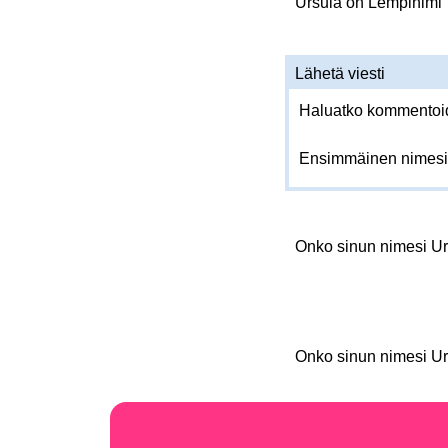
Ursula on Lempinimi
Lähetä viesti
Haluatko kommentoida
Ensimmäinen nimesi
Onko sinun nimesi U
Onko sinun nimesi U